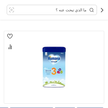
خطي
لى
لمحتوى
انتقل
إلى
النهاية
معرض
الصور