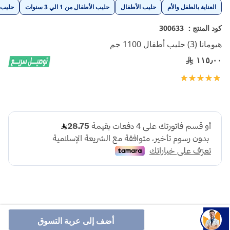
تخطي
العناية بالطفل والأم
حليب الأطفال
حليب الأطفال من 1 الي 3 سنوات
حليب 
إلى
بداية
كود المنتج :
300633
معرض
هيومانا (3) حليب أطفال 1100 جم
الصور
١١٥٫٠٠
تقييم:
100
100
% of
أضف إلى عربة التسوق
تركيبة نمو 1100 جم