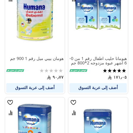
قارن
قارن
بين
بين
المنتجات
المنتج
هيومانا حليب اطفال رقم 1 من 0-
هومان بيبي ميل رقم 1 900 جم
6 اشهر عبوة مزدوجه 2*800 جم
تقييم:
Rating:
0%
99%
٩٠٫٧٧
١٧١٫٠٥
أضف إلى عربة التسوق
أضف إلى عربة التسوق
قائمة
قائمة
الامنيات
الامنيا
قارن
قارن
بين
بين
المنتجات
المنتج