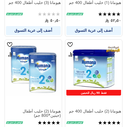
هيومانا (1) حليب أطفال 400 جم
هيومانا (3) حليب أطفال 400 جم
تقييم:
Rating:
0%
100%
٥٠٫٥٠
٥٢٫٥٠
أضف إلى عربة التسوق
أضف إلى عربة التسوق
قائمة
قائمة
الامنيات
الامنيا
قارن
قارن
بين
بين
المنتجات
المنتج
فقط 90 ريال للحبتين
هيومانا (2) حليب أطفال 400 جم
هيومانا (2) حليب أطفال
(حبتين*800 جم)
تقييم:
تقييم:
99%
100%