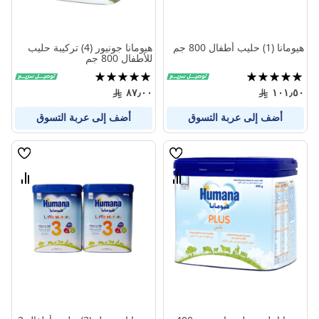
هيومانا (1) حليب أطفال 800 جم
هيومانا جونيور (4) تركيبة حليب
للأطفال 800 جم
تقييم:
تقييم:
100%
100%
٨٧٫٠٠
١٠١٫٥٠
أضف إلى عربة التسوق
أضف إلى عربة التسوق
قائمة
قائمة
الامنيات
الامنيا
قارن
قارن
بين
بين
المنتجات
المنتج