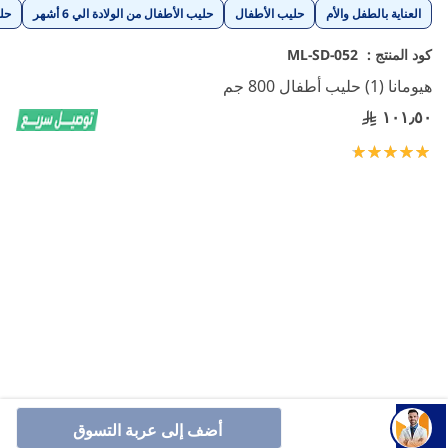
تخطي
العناية بالطفل والأم
حليب الأطفال
حليب الأطفال من الولادة الي 6 أشهر
حل
إلى
بداية
كود المنتج :
ML-SD-052
معرض
هيومانا (1) حليب أطفال 800 جم
الصور
١٠١٫٥٠
تقييم:
100
100
% of
حليب هيومانا 1 للرضع من عمر الولادة حتى ٦ أشهر حليب هيومانا
أضف إلى عربة التسوق
مصنوع في ألمانياوخالي من المواد المعدلة وراثياً و يحتوي علي