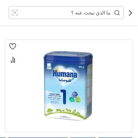
خطي
لى
لمحتوى
انتقل
إلى
النهاية
معرض
الصور