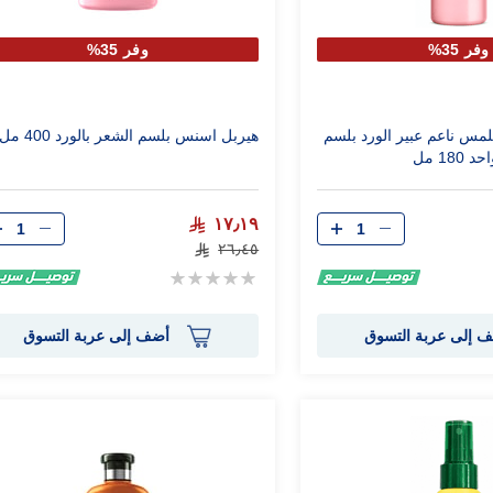
وفر 35%
وفر 35%
مس ناعم عبير الورد بلسم
هيربل اسنس بلسم الشعر بالورد 400 مل
18 مل
الكمية
الكمية
١٧٫١٩
٢٦٫٤٥
Rating:
0%
 إلى عربة التسوق
أضف إلى عربة التسوق