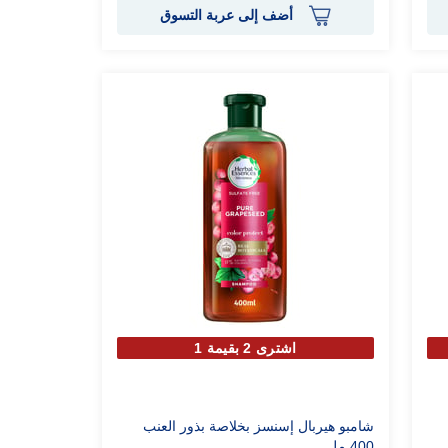
أضف إلى عربة التسوق
اشترى 2 بقيمة 1
شامبو هيربال إسنسز بخلاصة بذور العنب
400 مل