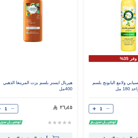
وفر 35%
يابي ولامع البابونج بلسم
هيربال ايسنز بلسم بزت المرينغا الذهبي
18 مل
400مل
الكمية
الكمية
٢٦٫٤٥
Rating:
0%