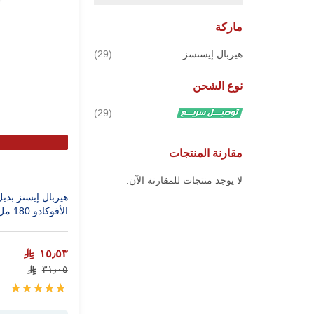
ماركة
قطع
هيربال إيسنسز
29
نوع الشحن
قطع
29
مقارنة المنتجات
لا يوجد منتجات للمقارنة الآن.
هيربال إيسنز بدي
الأفوكادو 180 مل
١٥٫٥٣
٣١٫٠٥
تقييم:
100%