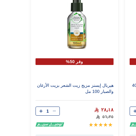
وفر 50%
بذور العنب النقية 400
هيربال إيسنز مزيج زيت الشعر بزيت الأرغان
والصبار 100 مل
الكمية
٢٨٫١٨
٥٦٫٣٥
تقييم:
100%