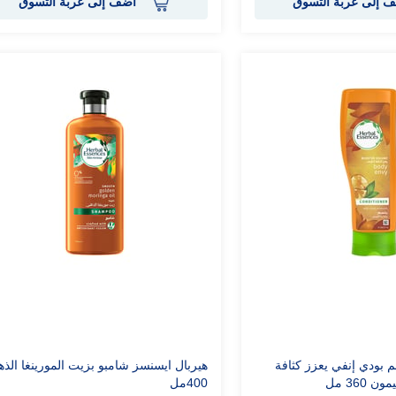
 إلى عربة التسوق
أضف إلى عربة التسوق
م بودي إنفي يعزز كثافة
هيربال ايسنسز شامبو بزيت المورينغا الذه
360 مل
400مل