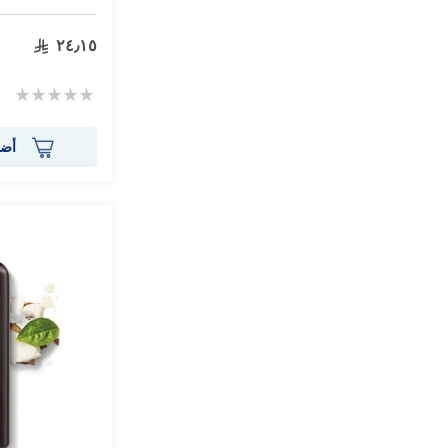
٢٤٫١٥
Rating:
0%
أضف