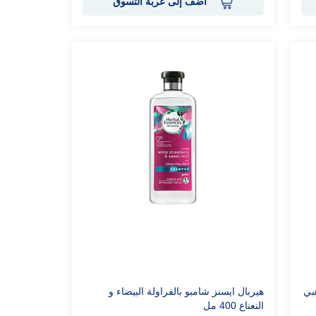
أضف إلى عربة التسوق
بي
هيربال ايسنز شامبو بالفراولة البيضاء و
النعناع 400 مل