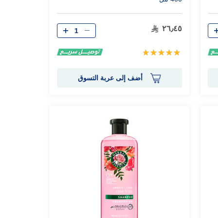
الكمية
٢٦٫٤٥
تقييم:
100%
أضف إلى عربة التسوق