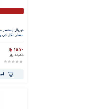
هيربال إيسنسز مل
معطر الكل في واحد 0
١٥٫٧٠
٢٤٫١٥
Rating:
0%
أضف