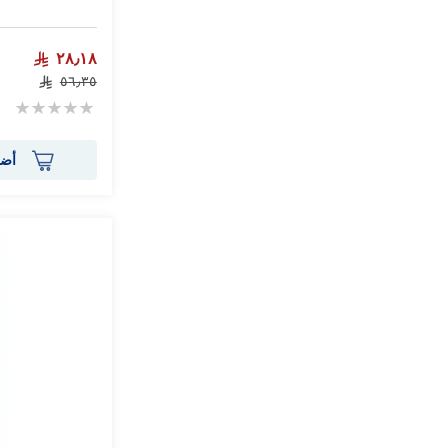
٢٨٫١٨
٥٦٫٣٥
Rating:
0%
أضف