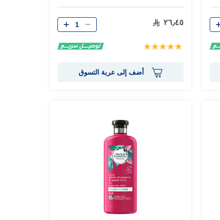
الكمية
٢٦٫٤٥
تقييم:
100%
أضف إلى عربة التسوق