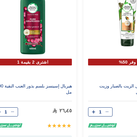
وفر 50%
اشترى 2 بقيمة 1
ل الزيت بالصبار وزيت
هيربال إسينسز بلسم 
مل
الكمية
الكمية
٢٦٫٤٥
تقييم:
100%