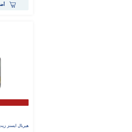
أضف
هيربال ايسنز زيت جوز