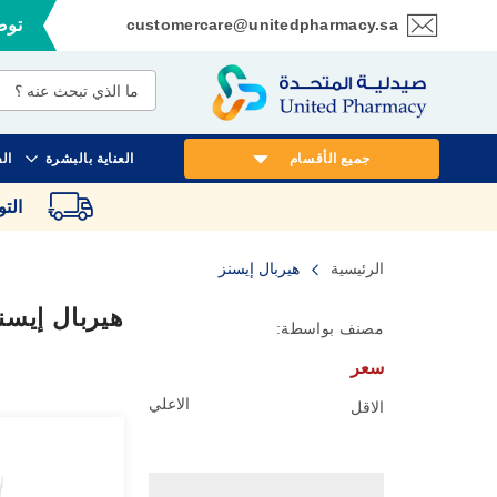
customercare@unitedpharmacy.sa
توصي
تخطي
إلى
المحتوى
جميع الأقسام
العناية بالبشرة
ال
الت
الرئيسية
هيربال إيسنز
هيربال إيسن
مصنف بواسطة:
سعر
الاعلي
الاقل