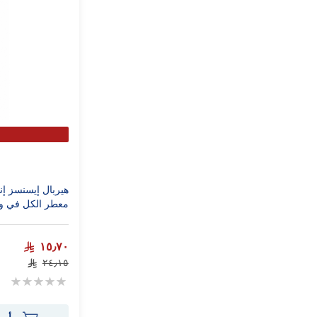
هيربال إيسنسز إنس
معطر الكل في واحد 0
١٥٫٧٠
٢٤٫١٥
Rating:
0%