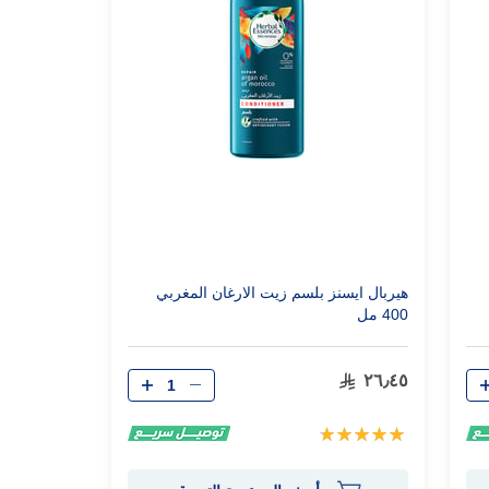
هيربال ايسنز بلسم زيت الارغان المغربي
400 مل
الكمية
٢٦٫٤٥
تقييم:
100%