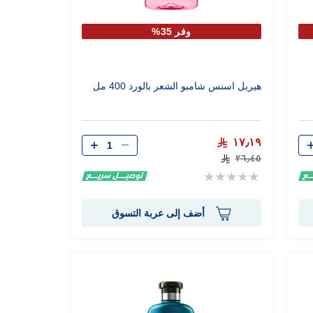
وفر 35%
هيربل اسنس شامبو الشعر بالورد 400 مل
الكمية
١٧٫١٩
٢٦٫٤٥
Rating:
0%
أضف إلى عربة التسوق