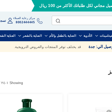
ل مجاني لكل طلباتك الأكثر من 100 ريال
مركز رعاية العملاء
تسجي
8002444445
فيتامينات
الأدوية
العناية بالطفل والأم
العناية بالشعر
العناية الش
وصيل الي
:
جدة
قد يختلف توفر المنتجات والعروض الترويجية.
ز
of
٢٤
-
١
Showing