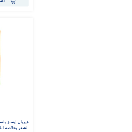
أضف
هيربال إيسنز بلس
الشعر بخلاصة الليمون 