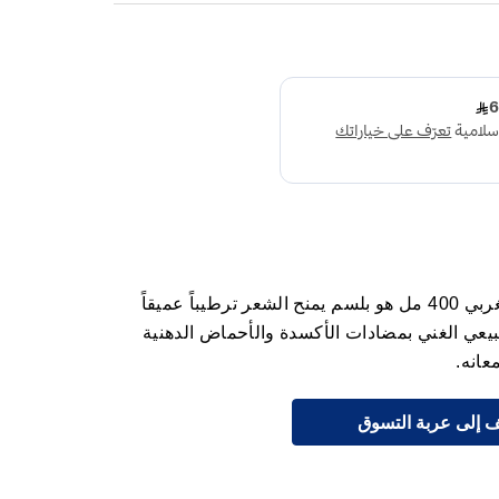
هيربال إيسنز بلسم بزيت الأرجان المغربي 400 مل هو بلسم يمنح الشعر ترطيباً عميقاً
يعي الغني بمضادات الأكسدة والأحماض الدهنية
 إلى عربة التسوق