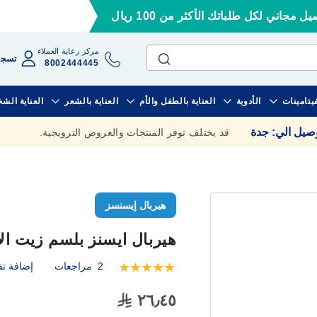
ل مجاني لكل طلباتك الأكثر من 100 ريال
مركز رعاية العملاء
تسجي
8002444445
فيتامينات
الأدوية
العناية بالطفل والأم
العناية بالشعر
العناية الش
وصيل الي
:
جدة
قد يختلف توفر المنتجات والعروض الترويجية.
هيربال إيسنسز
هيربال ايسنز بلسم زيت الارغا
2
مراجعات
إضافة تق
تقييم:
100
100
% of
٢٦٫٤٥