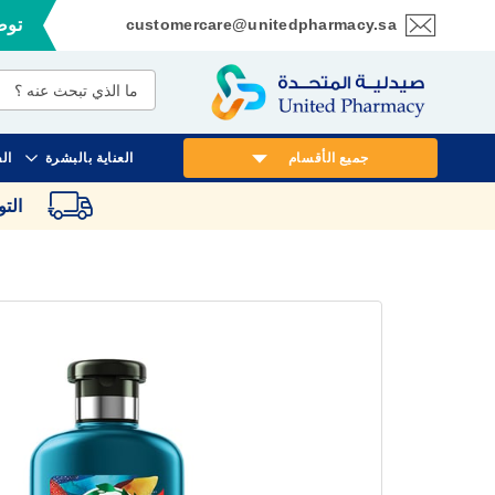
customercare@unitedpharmacy.sa
توصي
تخطي
إلى
المحتوى
جميع الأقسام
العناية بالبشرة
ال
الت
انتقل
إلى
النهاية
معرض
الصور