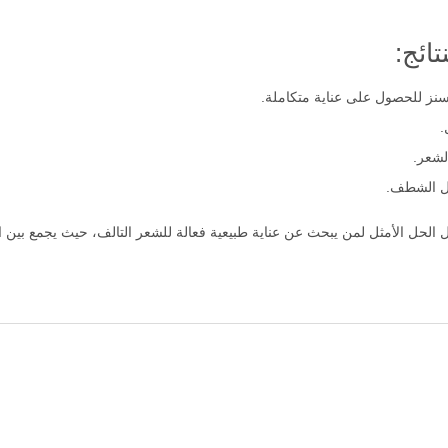
ائج:
سنز للحصول على عناية متكاملة.
.
لشعر.
بل الشطف.
ز بلسم زيت الارغان المغربي 400 مل يمثل الحل الأمثل لمن يبحث عن عناية طبيعية فعالة للشعر التالف، ح