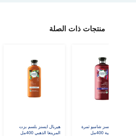
منتجات ذات الصلة
هيربال ايسنسز شامبو ثمرة
هيربال ايسنز بلسم بزت
القهوة العربية 400مل
المرينغا الذهبي 400مل