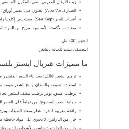
زيت الأرغان المغربي النقي: المكون الأساسي المستخرج من
الصبار (Aloe Vera): يحتوي على عصير أوراق الصبار الطبيعي الذي يرطب الشعر ويحميه من الجفاف والهيشان ويهدئ فروة الرأس.
أعشاب البحر (Sea Kelp): مستخلص إكلونيا راديتا البحري الغني بالمعادن والفيتامينات التي تغذي الشعر وتقويه من الجذور.
مضادات الأكسدة الأساسية: مزيج من المواد الطب
الحجم: 400 مل.
التصنيف: بلسم للعناية بالشعر.
ما مميزات هيربال ايسنز بلسم
ترميم الشعر التالف: يعيد بناء الشعر المتضرر من
استعادة النعومة واللمعان: يمنح الشعر نعومة ط
ترطيب عميق: يوفر ترطيب مكثف للشعر الجاف و
حماية الشعر المصبوغ: آمن تماماً على الشعر ال
رائحة مغربية فاخرة: عطر متعدد الطبقات يمزج ب
خالٍ من البارابين: لا يحتوي على مواد حافظة 
خالٍ من الجلوتين: مناسب للأشخاص الذين يعان