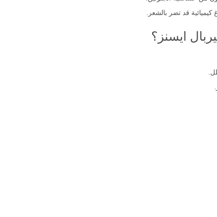
 كيميائية قد تضر بالشعر.
ربال ايسنز؟
ل.