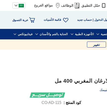
مواقع الفروع
حمّل التطبيق
الوظائف
قائمة الأمنيات
ل الدخول
حساب جديد
عربة التسوق
خصية
الأجهزة الطبية
العناية بالفم والأسنان
فيتابيوتكس
تغيير
ن المغربي 400 مل
ييمك
كود المنتج :
CO-AD-115