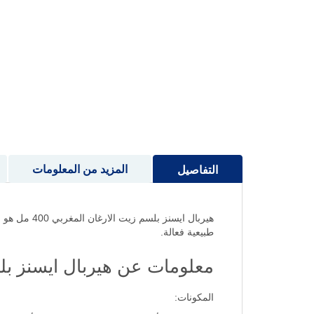
إلى
بداية
معرض
الصور
المزيد من المعلومات
التفاصيل
هيربال ايسن
طبيعية فعالة.
معلومات عن هيربال ايسنز بل
المكونات: