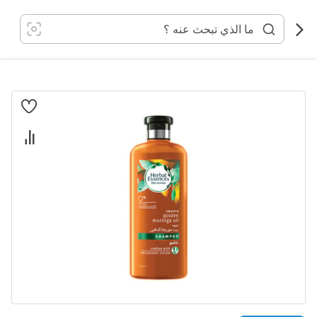
خطي
لى
لمحتوى
انتقل
إلى
النهاية
معرض
الصور