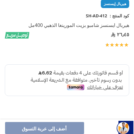
تخطي
هيربال إيسنسز
إلى
بداية
كود المنتج :
SH-AD-412
معرض
هيربال ايسنسز شامبو بزيت المورينغا الذهبي 400مل
الصور
٢٦٫٤٥
تقييم:
100
100
% of
أضف إلى عربة التسوق
شامبو هيربال إيسنسز يغذي الشعر بعمق، يقوي الشعر الضعيف