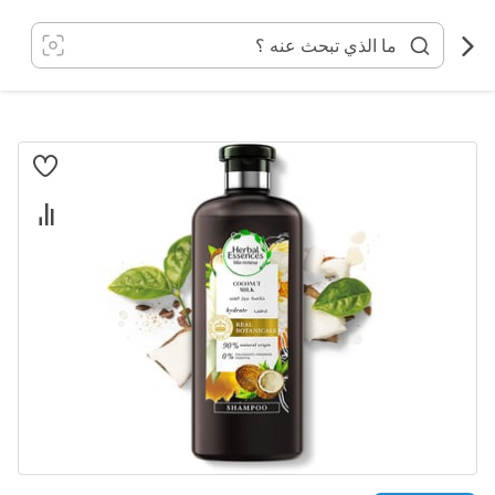
خطي
لى
لمحتوى
انتقل
إلى
النهاية
معرض
الصور