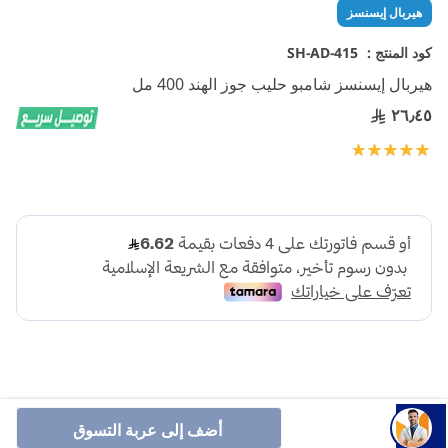
تخطي
هيربال إيسنسز
إلى
بداية
كود المنتج :
SH-AD-415
معرض
هيربال إيسنسز شامبو حليب جوز الهند 400 مل
الصور
٢٦٫٤٥
تقييم:
100
100
% of
أضف إلى عربة التسوق
شامبو هيربال إيسنسز يغذي الشعر بعمق، يقوي الشعر الضعيف