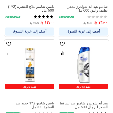
شامبو هيد اند شولدرز لشعر
بانتين شامبو علاج للقشرة (2*1)
نظيف وأنيق 600 مل
600 مل
Rating:
تقييم:
100%
0%
١٣٫٠٠
١٣٫٠٠
٢٨٫٧٥
٣٤٫٥٠
أضف إلى عربة التسوق
أضف إلى عربة التسوق
قائمة
قائمة
الامنيات
الامنيا
قارن
قارن
بين
بين
المنتجات
المنتج
فقط 13 ريال
فقط 5 ريال
هيد أند شولدرز شامبو ضد تساقط
بانتين شامبو 2*1 جديد ضد
الشعر للرجال 600 مل
القشرة 200مل
تقييم:
Rating: