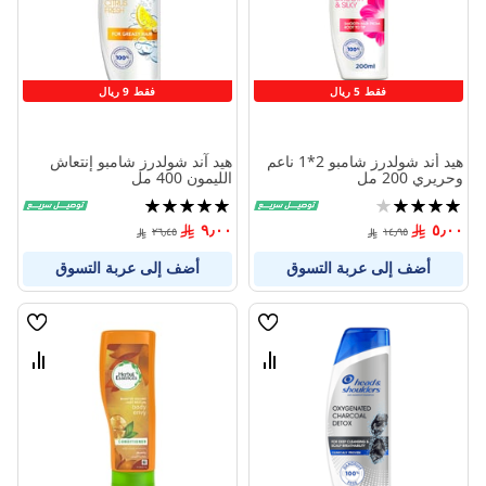
فقط 5 ريال
فقط 9 ريال
هيد أند شولدرز شامبو 2*1 ناعم
هيد آند شولدرز شامبو إنتعاش
وحريري 200 مل
الليمون 400 مل
تقييم:
تقييم:
100%
80%
٩٫٠٠
٥٫٠٠
٢٦٫٤٥
١٤٫٩٥
أضف إلى عربة التسوق
أضف إلى عربة التسوق
قائمة
قائمة
الامنيات
الامنيا
قارن
قارن
بين
بين
المنتجات
المنتج