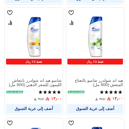
قائمة
قائمة
الامنيات
الامنيا
قارن
قارن
بين
بين
المنتجات
المنتج
فقط 13 ريال
فقط 13 ريال
هيد اند شولدرز شامبو بالنعناع
شامبو هيد اند شولدرز بانتعاش
المنعش (600 مل)
الليمون للشعر الدهني (600 مل)
تقييم:
تقييم:
100%
100%
١٣٫٠٠
١٣٫٠٠
٣٤٫٥٠
٣٤٫٥٠
أضف إلى عربة التسوق
أضف إلى عربة التسوق
قائمة
قائمة