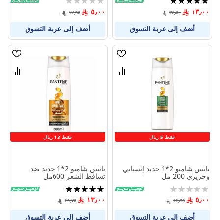
0%
100%
٥٫٠٠
١٣٫٠٠
١٢٫٦٥
٣٤٫٥٠
أضف إلى عربة التسوق
أضف إلى عربة التسوق
قائمة
قائمة
الامنيات
الامنيا
قارن
قارن
بين
بين
المنتجات
المنتج
فقط 5 ريال
فقط 13 ريال
بانتين شامبو 2*1 جديد إنسيابي
بانتين شامبو 2*1 جديد ضد
وحريري 200 مل
تساقط الشعر 600مل
Rating:
تقييم:
100%
0%
١٣٫٠٠
٥٫٠٠
٢٨٫٧٥
١٢٫٦٥
أضف إلى عربة التسوق
أضف إلى عربة التسوق