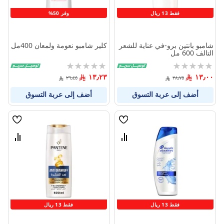
فقط 13 ريال
وفر 50%
شامبو بانتين برو-في عناية للشعر
كلير شامبو نعومة ولمعان 400مل
التالف 600 مل
Rating:
Rating:
0%
0%
١٣٫٢٣
١٣٫٠٠
٢٦٫٤٥
٢٨٫٧٥
أضف إلى عربة التسوق
أضف إلى عربة التسوق
قائمة
قائمة
الامنيات
الامنيا
قارن
قارن
بين
بين
المنتجات
المنتج
فقط 13 ريال
فقط 13 ريال