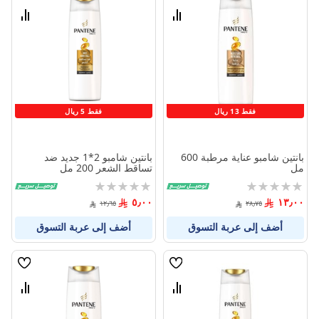
الامنيات
الامنيا
قارن
قارن
بين
بين
المنتجات
المنتج
فقط 13 ريال
فقط 5 ريال
بانتين شامبو عناية مرطبة 600
بانتين شامبو 2*1 جديد ضد
مل
تساقط الشعر 200 مل
Rating:
Rating:
0%
0%
٥٫٠٠
١٣٫٠٠
١٢٫٦٥
٢٨٫٧٥
أضف إلى عربة التسوق
أضف إلى عربة التسوق
قائمة
قائمة
الامنيات
الامنيا
قارن
قارن
بين
بين