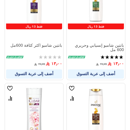
المنتجات
المنتج
فقط 13 ريال
فقط 13 ريال
بانتين شامبو إنسيابي وحريري
بانتين شامبو اكثر كثافة 600مل
600 مل
تقييم:
Rating:
0%
100%
١٣٫٠٠
١٣٫٠٠
٢٨٫٧٥
٢٨٫٧٥
أضف إلى عربة التسوق
أضف إلى عربة التسوق
قائمة
قائمة
الامنيات
الامنيا
قارن
قارن
بين
بين
المنتجات
المنتج