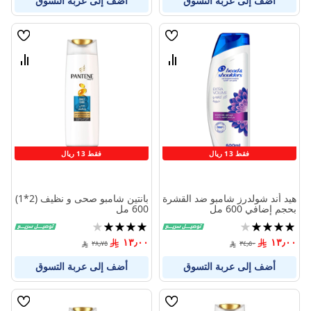
أضف إلى عربة التسوق
أضف إلى عربة التسوق
قائمة
قائمة
الامنيات
الامنيا
قارن
قارن
بين
بين
المنتجات
المنتج
فقط 13 ريال
فقط 13 ريال
هيد أند شولدرز شامبو ضد القشرة
بانتين شامبو صحى و نظيف (2*1)
بحجم إضافي 600 مل
600 مل
تقييم:
تقييم:
80%
80%
١٣٫٠٠
١٣٫٠٠
٢٨٫٧٥
٣٤٫٥٠
أضف إلى عربة التسوق
أضف إلى عربة التسوق
قائمة
قائمة