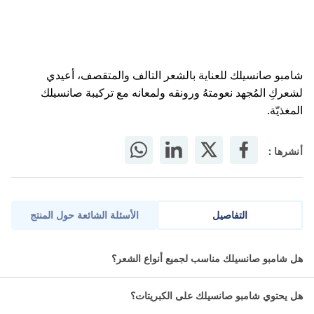
شامبو صانسيلك للعناية بالشعر التالف والمتقصف، أعيدي
لشعركِ المُجهد نعومتهُ ورونقه ولمعانه مع تركيبة صانسيلك
المغذيّة.
أنشرها :
التفاصيل
الأسئلة الشائعة حول المنتج
شامبو صن سيلك يغذي الشعر بعمق، يقوي الشعر الضعيف ويحميه من
هل شامبو صانسيلك مناسب لجميع أنواع الشعر؟
التلف.
هل يحتوي شامبو صانسيلك على الكبريتات؟
ما مميزات صانسيلك شامبو للشعر