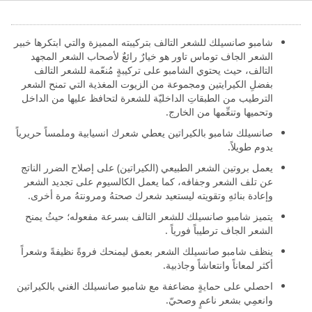
التالف 700 مل؟
شامبو صانسيلك للشعر التالف بتركيبته المميزة والتي ابتكرها خبير
الشعر الجاف توماس تاور هو خيارٌ رائعٌ لأصحاب الشعر المجهد
التالف، حيث يحتوي الشامبو على تركيبةٍ مُنعّمة للشعر التالف
بفضلِ الكيرايتين ومجموعة من الزيوت المغذية التي تمنح الشعر
الترطيب من الطبقاتِ الداخليّة للشعرة لتحافظ عليها من الداخل
وتحميها وتنعِّمها من الخارج.
صانسيلك شامبو بالكيراتين يعطي شعرك انسيابية وملمساً حريرياً
يدوم طويلاً.
يعمل بروتين الشعر الطبيعي (الكيراتين) على إصلاح الضرر الناتج
عن تلف الشعر وجفافه، كما يعمل الكالسيوم على تجديد الشعر
وإعادة بنائهِ وتقويته ليستعيد شعرك صحتهُ ومرونتهُ مرة أخرى.
يتميز شامبو صانسيلك للشعر التالف بسرعة مفعوله؛ حيثُ يمنح
الشعر الجاف ترطيباً فورياً .
ينظف شامبو صانسيلك الشعر بعمق ليمنحك فروةً نظيفةً وشعراً
أكثر لمعاناً وانتعاشاً وجاذبية.
احصلي على حمايةٍ مضاعفة مع شامبو صانسيلك الغني بالكيراتين
وانعمِي بشعر ناعمٍ وصحيّ.