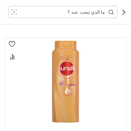
خطي
لى
لمحتوى
انتقل
إلى
النهاية
معرض
الصور