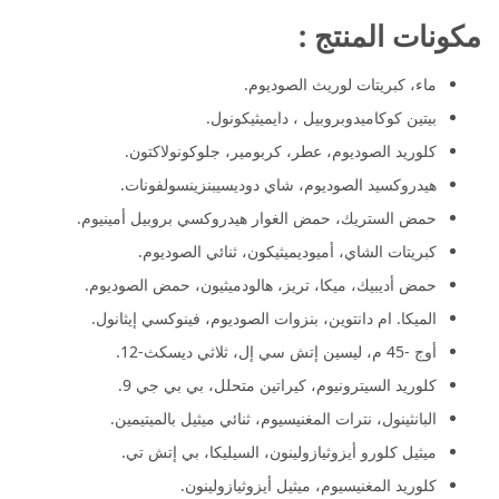
مكونات المنتج :
ماء، كبريتات لوريث الصوديوم.
بيتين كوكاميدوبروبيل ، دايميثيكونول.
كلوريد الصوديوم، عطر، كربومير، جلوكونولاكتون.
هيدروكسيد الصوديوم، شاي دوديسيبنزينسولفونات.
حمض الستريك، حمض الغوار هيدروكسي بروبيل أمينيوم.
كبريتات الشاي، أميوديميثيكون، ثنائي الصوديوم.
حمض أديبيك، ميكا، تريز، هالودميثيون، حمض الصوديوم.
الميكا. ام دانتوين، بنزوات الصوديوم، فينوكسي إيثانول.
أوج -45 م، ليسين إتش سي إل، ثلاثي ديسكث-12.
كلوريد السيترونيوم، كيراتين متحلل، بي بي جي 9.
البانثينول، نترات المغنيسيوم، ثنائي ميثيل بالميتيمين.
ميثيل كلورو أيزوثيازولينون، السيليكا، بي إتش تي.
كلوريد المغنيسيوم، ميثيل أيزوثيازولينون.