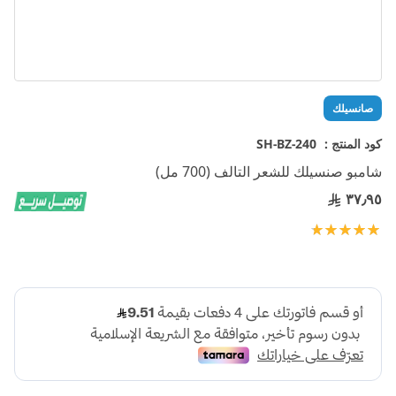
تخطي
صانسيلك
إلى
بداية
كود المنتج :
SH-BZ-240
معرض
شامبو صنسيلك للشعر التالف (700 مل)
الصور
٣٧٫٩٥
تقييم:
100
100
% of