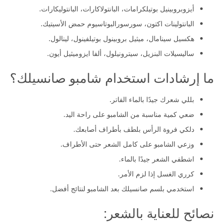
أيزوبروبينيل بوتيلكرامات، البانتولاكارات، البانتوليكارات.
البانتولينات اكتون، سورسورالبوتاسيوم حمض الأسيتيك.
هكسيل سينامال، ميثيل بروبينول بوتيلفينول، لينالول.
ساليسيلات البنزيل، سيترونيلول، ألفا ايزوميثيل أيون.
ما إرشادات استخدام شامبو صانسيلك؟
بللي شعرك جيدًا بالماء الفاتر.
ضعي كمية مناسبة من الشامبو على راحة اليد.
دلكي فروة الرأس بلطف بأطراف أصابعك.
وزعي الشامبو على كامل الشعر حتى الأطراف.
اشطفي الشعر جيدًا بالماء.
كرري الغسل إذا لزم الأمر.
استخدمي بلسم صانسيلك بعد الشامبو لنتائج أفضل.
نصائح للعناية بالشعر: