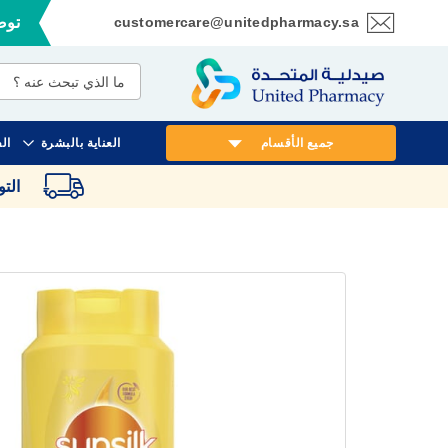
customercare@unitedpharmacy.sa
توصي
تخطي
إلى
المحتوى
جميع الأقسام
العناية بالبشرة
ال
الت
انتقل
إلى
النهاية
معرض
الصور