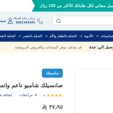
ل مجاني لكل طلباتك الأكثر من 100 ريال
مركز رعاية العملاء
تسجي
8002444445
فيتامينات
الأدوية
العناية بالطفل والأم
العناية بالشعر
العناية الش
وصيل الي
:
جدة
قد يختلف توفر المنتجات والعروض الترويجية.
صانسيلك
صانسيلك شامبو ناعم وانسيابي 
4
مراجعات
إضافة تق
تقييم:
100
90
% of
٣٧٫٩٥