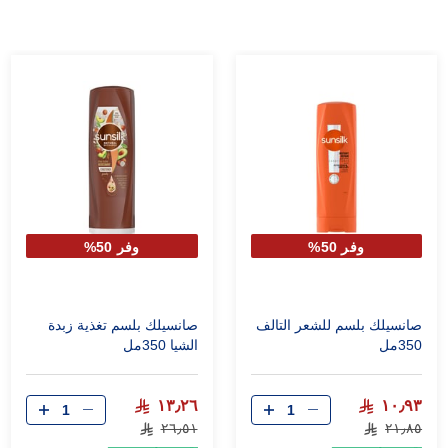
وفر 50%
وفر 50%
صانسيلك بلسم للشعر التالف
صانسيلك بلسم تغذية زبدة
350مل
الشيا 350مل
١٣٫٢٦
١٠٫٩٣
٢٦٫٥١
٢١٫٨٥