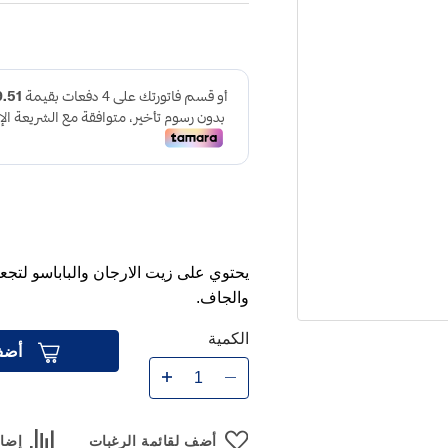
يحتوي على زيت الارجان والباباسو لتج
والجاف.
الكمية
أضف
أضف لقائمة الرغبات
إضاف