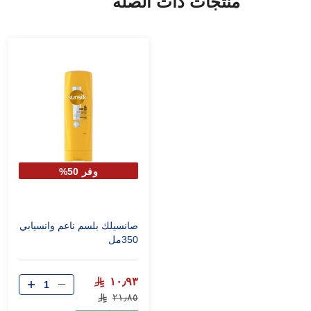
منتجات ذات الصلة
وفر 50%
صانسيلك بلسم ناعم وانسيابي
350مل
١٠٫٩٣
٢١٫٨٥