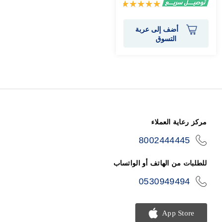
تقييم:
100%
أضف إلى عربة
التسوق
مركز رعاية العملاء
8002444445
icon-
phone
للطلبات من الهاتف أو الواتساب
0530949494
icon-
phone