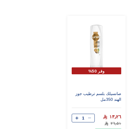
وفر 50%
صانسيلك بلسم ترطيب جوز
الهند 350مل
١٣٫٢٦
٢٦٫٥١