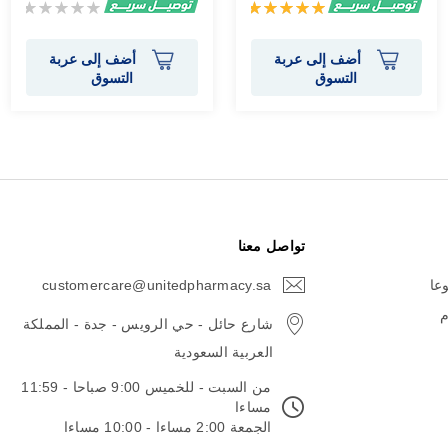
تقييم:
Rating:
0%
100%
أضف إلى عربة
أضف إلى عربة
التسوق
التسوق
تواصل معنا
وعا
customercare@unitedpharmacy.sa
icon-
email
م
شارع حائل - حي الرويس - جدة - المملكة
العربية السعودية
من السبت - للخميس 9:00 صباحا - 11:59
مساءا
الجمعة 2:00 مساءا - 10:00 مساءا