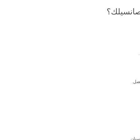
صانسيلك؟
ضل.
نان.