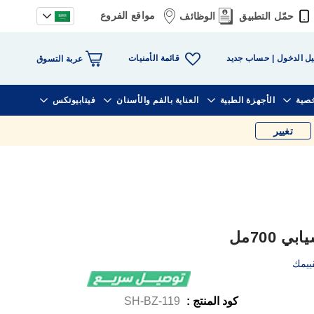
مواقع الفروع
حمّل التطبيق
الوظائف
قائمة الأمنيات
ل الدخول
حساب جديد
عربة التسوق
خصية
الأجهزة الطبية
العناية بالفم والأسنان
فيتابيوتكس
تغيير
700مل
ييمك
كود المنتج :
SH-BZ-119