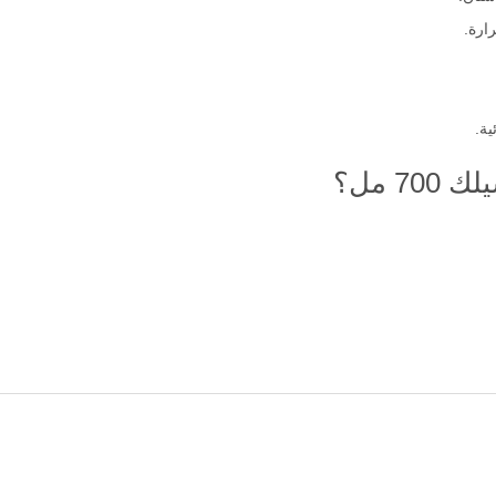
ارة.
ية.
7 مل؟