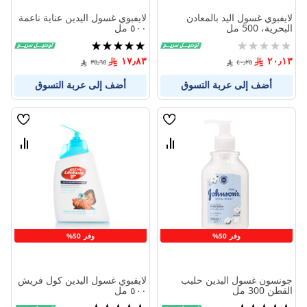
لايفبوي غسول اليد بالمعادن
لايفبوي غسول اليدين عناية ناعمة
البحرية، 500 مل
٥٠٠ مل
Rating:
تقييم:
100%
0%
١٧٫٨٣
٢٠٫١٣
٣٥٫٦٥
٤٠٫٢٥
أضف إلى عربة التسوق
أضف إلى عربة التسوق
قائمة
قائمة
الامنيات
الامنيا
قارن
قارن
بين
بين
المنتجات
المنتج
وفر 50%
وفر 50%
جونسون غسول اليدين حليب
لايفبوي غسول اليدين كول فريش
القطن 300 مل
٥٠٠ مل
تقييم:
تقييم: