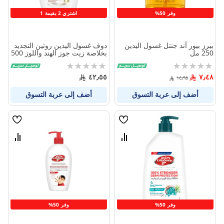
وفر 50%
اشتري 2 بقيمة 1
بيرز بيور آند جنتل غسول اليدين
دوف غسول اليدين روتين التجديد
250 مل
بخلاصة زيت جوز الهند واللوز 500
مل
Rating:
Rating:
0%
0%
٤٢٫٥٥
٧٫٤٨
١٤٫٩٥
أضف إلى عربة التسوق
أضف إلى عربة التسوق
قائمة
قائمة
الامنيات
الامنيا
قارن
قارن
بين
بين
المنتجات
المنتج
وفر 50%
وفر 50%