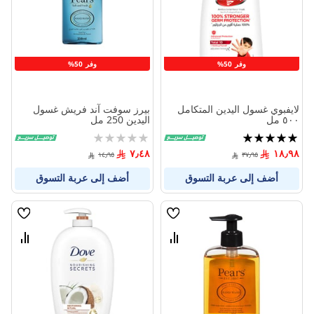
المنتجات
المنتج
وفر 50%
وفر 50%
لايفبوي غسول اليدين المتكامل
بيرز سوفت آند فريش غسول
٥٠٠ مل
اليدين 250 مل
تقييم:
Rating:
0%
100%
٧٫٤٨
١٨٫٩٨
١٤٫٩٥
٣٧٫٩٥
أضف إلى عربة التسوق
أضف إلى عربة التسوق
قائمة
قائمة
الامنيات
الامنيا
قارن
قارن
بين
بين
المنتجات
المنتج