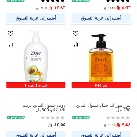
100%
100%
١٧٫٨٣
٨٫٦٣
٣٥٫٦٥
١٧٫٢٥
أضف إلى عربة التسوق
أضف إلى عربة التسوق
قائمة
قائمة
الامنيات
الامنيا
قارن
قارن
بين
بين
المنتجات
المنتج
وفر 50%
اشتري 2 بقيمة 1
بيرز بيور آند جنتل غسول اليدين
دوف غسول اليدين بزيت
250 مل
الافوكادو 500مل
Rating:
Rating:
0%
0%
٤٢٫٥٥
٧٫٤٨
١٤٫٩٥
أضف إلى عربة التسوق
أضف إلى عربة التسوق