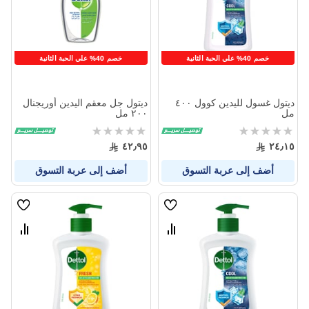
خصم 40% علي الحبة الثانية
خصم 40% علي الحبة الثانية
ديتول غسول لليدين كوول ٤٠٠
ديتول جل معقم اليدين أوريجنال
مل
٢٠٠ مل
Rating:
Rating:
0%
0%
٤٢٫٩٥
٢٤٫١٥
أضف إلى عربة التسوق
أضف إلى عربة التسوق
قائمة
قائمة
الامنيات
الامنيا
قارن
قارن
بين
بين
المنتجات
المنتج