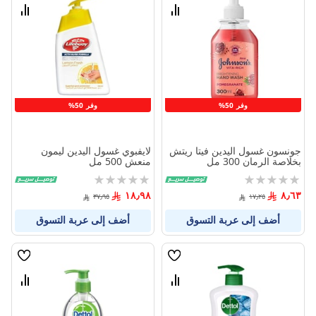
الامنيات
الامنيا
قارن
قارن
بين
بين
المنتجات
المنتج
وفر 50%
وفر 50%
جونسون غسول اليدين فيتا ريتش
لايفبوي غسول اليدين ليمون
بخلاصة الرمان 300 مل
منعش 500 مل
Rating:
Rating:
0%
0%
١٨٫٩٨
٨٫٦٣
٣٧٫٩٥
١٧٫٢٥
أضف إلى عربة التسوق
أضف إلى عربة التسوق
قائمة
قائمة
الامنيات
الامنيا
قارن
قارن
بين
بين
المنتجات
المنتج