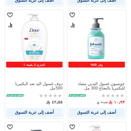
أضف إلى عربة التسوق
أضف إلى عربة التسوق
قائمة
قائمة
الامنيات
الامنيا
قارن
قارن
بين
بين
المنتجات
المنتج
وفر 50%
اشتري 2 بقيمة 1
جونسون غسول اليدين مضاد
دوف غسول اليد ضد البكتيريا
للبكتيريا بالنعناع 300 مل
500مل
Rating:
Rating:
0%
0%
٤٢٫٥٥
١٠٫٩٣
٢١٫٨٥
أضف إلى عربة التسوق
أضف إلى عربة التسوق
قائمة
قائمة