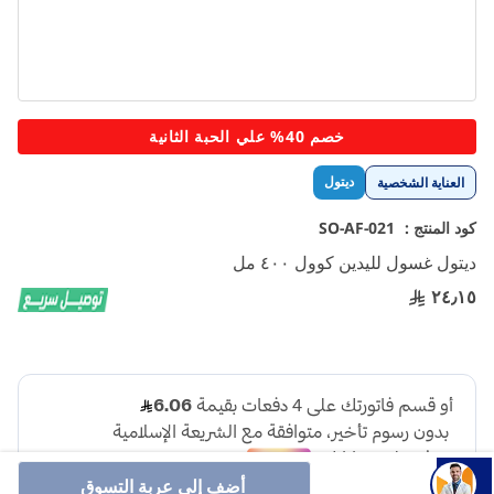
تخطي
خصم 40% علي الحبة الثانية
إلى
بداية
ديتول
العناية الشخصية
معرض
الصور
كود المنتج :
SO-AF-021
ديتول غسول لليدين كوول ٤٠٠ مل
٢٤٫١٥
أضف إلى عربة التسوق