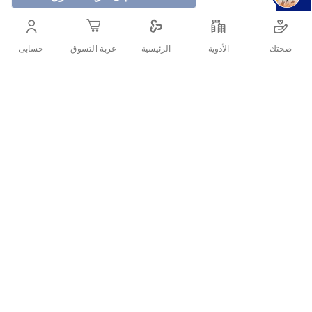
صحتك
الأدوية
حسابى
الرئيسية
عربة التسوق
غسول لنظافة اليدين يعطي حماية ضد الجراثيم.
أنشرها :
التفاصيل
يوفّر حماية فعّالة بنسبة 100٪ ضد الجراثيم.
استخدامه اليومي يساعد على حماية اليدين من الجراثيم والحفاظ عليهما
نظيفتين ومعقمتين. كما أن تركيبته المتوازنة بدرجة الحموضة (pH)، إلى
جانب حماية ديتول الموثوقة، تنظّف البشرة بلطف وتمنحك إحساسًا دائمًا
بالنظافة والانتعاش والصحة كل يوم.