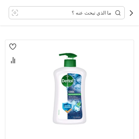
خطي
لى
لمحتوى
انتقل
إلى
النهاية
معرض
الصور