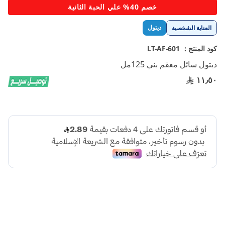
تخطي
خصم 40% علي الحبة الثانية
إلى
بداية
ديتول
العناية الشخصية
معرض
الصور
كود المنتج :
LT-AF-601
ديتول سائل معقم بني 125مل
١١٫٥٠