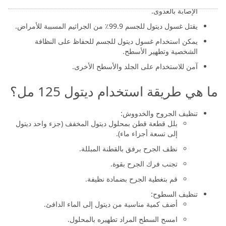
يمنع غسول ديتول للجسم الجروح الطفيفة والخدوش والحروق من
الإصابة بالعدوى.
يقتل غسول ديتول للجسم 99.9٪ من الجراثيم المسببة للأمراض.
يمكن استخدام غسول ديتول للجسم للحفاظ على النظافة
الشخصية وتطهير الأسطح.
آمن للاستخدام على الجلد والأسطح الأخرى.
ما هي طريقة استخدام ديتول 125 مل؟
تنظيف الجروح والخدووش:
بلل قطعة قطن بمحلول ديتول المخفف (جزء واحد ديتول
إلى تسعة أجزاء ماء).
نظف الجرح برفق بالقطنة المبللة.
تجنب فرك الجرح بقوة.
قم بتغطية الجرح بضمادة نظيفة.
تنظيف السطوح:
أضف كمية مناسبة من ديتول إلى الماء الدافئ.
امسح السطح المراد تطهيره بالمحلول.