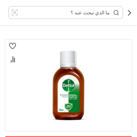
خطي
لى
لمحتوى
انتقل
إلى
النهاية
معرض
الصور