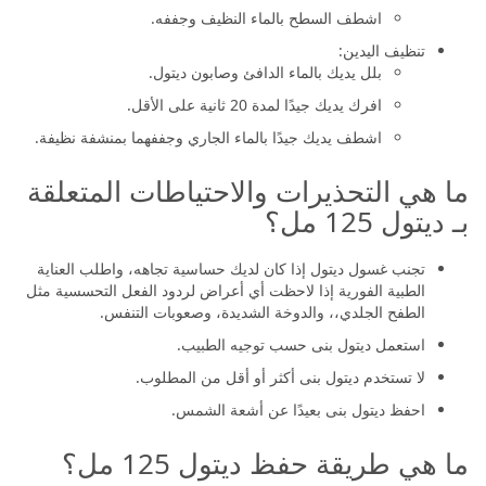
اشطف السطح بالماء النظيف وجففه.
تنظيف اليدين:
بلل يديك بالماء الدافئ وصابون ديتول.
افرك يديك جيدًا لمدة 20 ثانية على الأقل.
اشطف يديك جيدًا بالماء الجاري وجففهما بمنشفة نظيفة.
ما هي التحذيرات والاحتياطات المتعلقة
بـ ديتول 125 مل؟
تجنب غسول ديتول إذا كان لديك حساسية تجاهه، واطلب العناية
الطبية الفورية إذا لاحظت أي أعراض لردود الفعل التحسسية مثل
الطفح الجلدي،، والدوخة الشديدة، وصعوبات التنفس.
استعمل ديتول بنى حسب توجيه الطبيب.
لا تستخدم ديتول بنى أكثر أو أقل من المطلوب.
احفظ ديتول بنى بعيدًا عن أشعة الشمس.
ما هي طريقة حفظ ديتول 125 مل؟