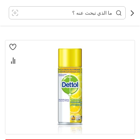
خطي
لى
لمحتوى
انتقل
إلى
النهاية
معرض
الصور