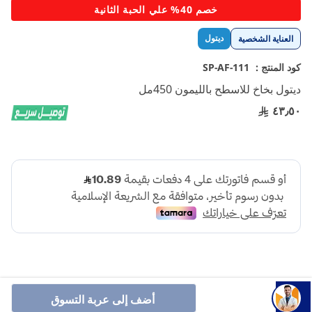
تخطي
خصم 40% علي الحبة الثانية
إلى
بداية
ديتول
العناية الشخصية
معرض
الصور
كود المنتج :
SP-AF-111
ديتول بخاخ للاسطح بالليمون 450مل
٤٣٫٥٠
أضف إلى عربة التسوق