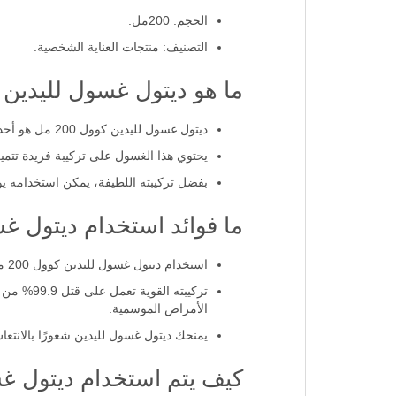
الحجم: 200مل.
التصنيف: منتجات العناية الشخصية.
ما هو ديتول غسول لليدين
ديتول غسول لليدين كوول 200 مل هو أحد أفضل منتجات العناية الشخصية التي تقدم حماية متكاملة ضد الجراثيم والبكتيريا.
يحتوي هذا الغسول على تركيبة فريدة تتميز
بفضل تركيبته اللطيفة، يمكن استخدامه يوميً
ما فوائد استخدام ديتول غ
استخدام ديتول غسول لليدين كوول 200 مل يضمن لك حماية فعالة ضد البكتيريا والفيروسات التي قد تسبب الأمراض.
تركيبته 
الأمراض الموسمية.
يمنحك ديتول غسول لليدين شعورًا بالانتعاش
كيف يتم استخدام ديتول غ