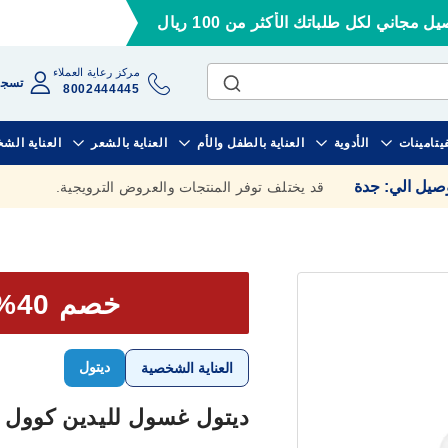
ل مجاني لكل طلباتك الأكثر من 100 ريال
مركز رعاية العملاء
تسجي
8002444445
فيتامينات
الأدوية
العناية بالطفل والأم
العناية بالشعر
العناية الش
وصيل الي
:
جدة
قد يختلف توفر المنتجات والعروض الترويجية.
خصم 40% علي الحبة الثانية
ديتول
العناية الشخصية
ديتول غسول لليدين كوول 200 مل