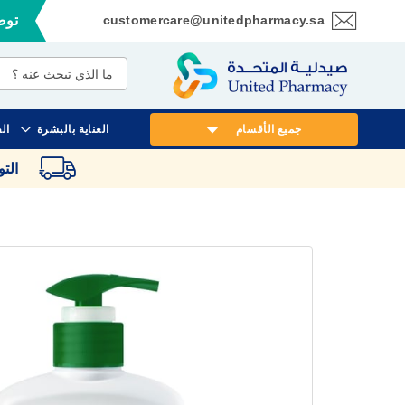
customercare@unitedpharmacy.sa
توصي
تخطي
إلى
المحتوى
جميع الأقسام
العناية بالبشرة
ال
الت
انتقل
إلى
النهاية
معرض
الصور