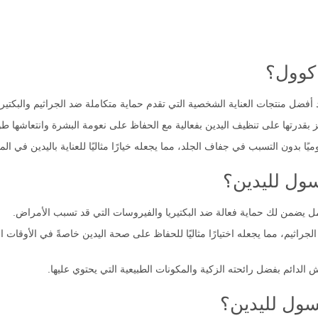
 كوول؟
 بقدرتها على تنظيف اليدين بفعالية مع الحفاظ على نعومة البشرة وانتعاشها طوا
ا بدون التسبب في جفاف الجلد، مما يجعله خيارًا مثاليًا للعناية باليدين في الم
سول لليدين؟
القوية تعمل على قتل 99.9% من الجراثيم، مما يجعله اختيارًا مثاليًا للحفاظ على صحة اليدين خاصةً ف
 الدائم بفضل رائحته الزكية والمكونات الطبيعية التي يحتوي عليها.
سول لليدين؟