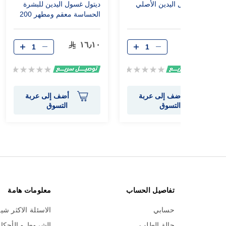
ديتول غسول اليدين الأصلي
ديتول غسول اليدين للبشرة
200 مل
الحساسة معقم ومطهر 200
مل
١٦٫١٠
١٤٫٩٥
Rating:
Rating:
0%
0%
أضف إلى عربة
أضف إلى عربة
التسوق
التسوق
تفاصيل الحساب
معلومات هامة
حسابي
الاسئلة الاكثر شي
حالة الطلب
الشروط و الأحكا