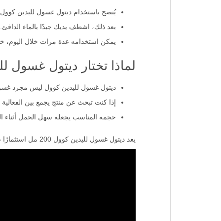
يُنصح باستخدام ديتول غسول لليدين كوول 200 مل بانتظام. ضع كمية صغيرة من الغسول على اليدين، ثم قم بتدليكها بلطف حتى تتكون رغوة
بعد ذلك، اشطف يديك جيدًا بالماء الدافئ.
يمكن استخدامه عدة مرات خلال اليوم، خاصة
لماذا تختار ديتول غسول ل
ديتول غسول لليدين كوول ليس مجرد غسول 
إذا كنت تبحث عن منتج يجمع بين الفعالية و
حجمه المناسب يجعله سهل الحمل أثناء ال
يعد ديتول غسول لليدين كوول 200 مل استثمارًا صغيرًا يضمن لك ولعائلتك نظافة دائمة وصحة مثالية. اختر ديتول لحماية موثوقة يومًا بعد يوم.