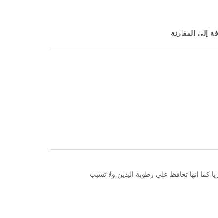
ة إلى المقارنة
ئم بفضل تركيبته الفعالة التي تقضي علي 99.9% من الجراثيم والبكتيريا كما انها تحافظ علي رطوبة اليدين ولا تسبب