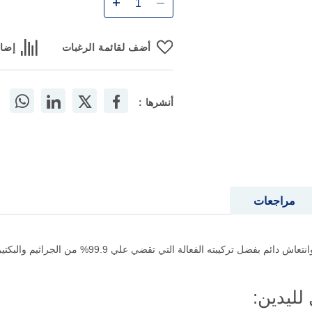
أضف لقائمة الرغبات
إضاف
أنشرها :
مراجعات
ديتول غسول لليدين كوول 200 مل حماية فائقة وانتعاش دا
ليدين: