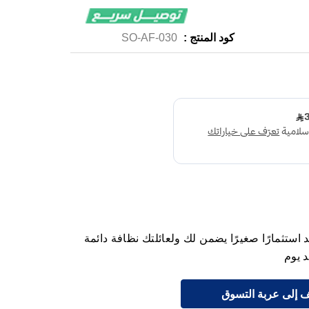
كود المنتج :
SO-AF-030
 لليدين كوول 200 مل يعد استثمارًا صغيرًا يضمن لك ولعائلتك نظافة دائمة
د يوم
 إلى عربة التسوق