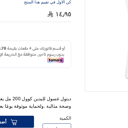
كن الاول في تقييم هذا المنتج
١٤٫٩٥
ديتول غسول
وصحة مثالية .ولحماية موثوقة يومًا بع
الكمية
أضف