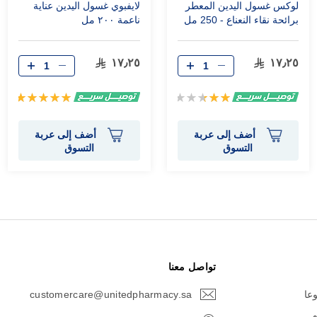
لوكس غسول اليدين المعطر
لايفبوي غسول اليدين عناية
برائحة نقاء النعناع - 250 مل
ناعمة ٢٠٠ مل
١٧٫٢٥
١٧٫٢٥
تقييم:
تقييم:
100%
50%
أضف إلى عربة
أضف إلى عربة
التسوق
التسوق
تواصل معنا
وعا
customercare@unitedpharmacy.sa
icon-
email
م