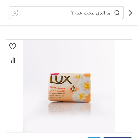
خطي
لى
لمحتوى
انتقل
إلى
النهاية
معرض
الصور