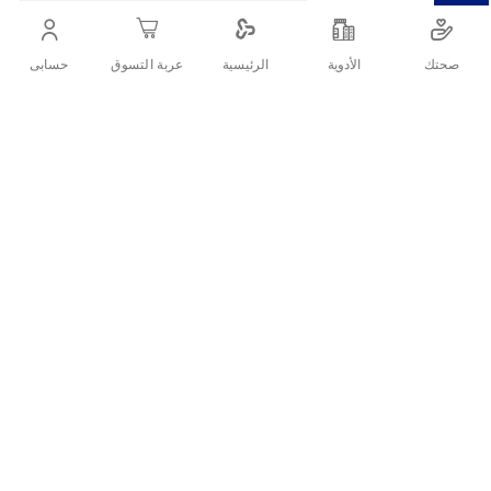
صحتك
الأدوية
حسابى
الرئيسية
عربة التسوق
التفاصيل
صابون لوكس المعطر لتنظيف اليدين
تقييمات العملاء
اكتب تقييم