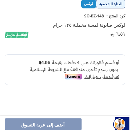
تخطي
لوكس
العناية الشخصية
إلى
بداية
كود المنتج :
SO-BZ-148
معرض
لوكس صابونة لمسة مخملية ١٢٥ جرام
الصور
٦٫٥١
أضف إلى عربة التسوق
أنشرها :