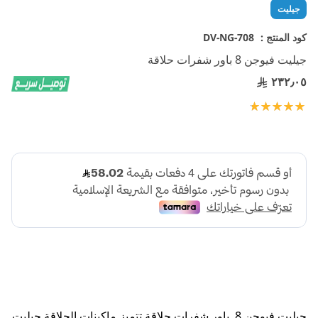
تخطي
جيليت
إلى
بداية
كود المنتج :
DV-NG-708
معرض
جيليت فيوجن 8 باور شفرات حلاقة
الصور
٢٣٢٫٠٥
تقييم:
100
100
% of
جيليت فيوجن 8 باور شفرات حلاقة تتميز ماكينات الحلاقة جيليت