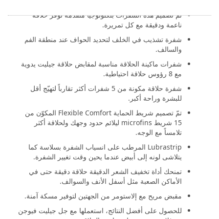
بـ 5 شفرات مضادة للاحتكاك.
تم تصميم هذه الشفرات بتكنولوجيا متقدمة توفر حلاقة
ناعمة ودقيقة مع كل تمريرة.
شفرة تشذيب في الخلف لتحديد الحواف عند منطقة الفم
والسالف.
شفرات ماكينة الحلاقة مناسبة لمقابض حلاقة جيليت يدوية
مع 8 رؤوس حلاقة احتياطية.
شفرة حلاقة مكونة من 5 شفرات أكثر تقارباً لتهيّج أقل
للبشرة وراحة أكبر.
تمّ تصميم شريط الحماية Flexible Comfort المكوّن من
15 شريط microfins ليلائم حدود وجهك ولحلاقة أكثر
تلامساً مع الوجه.
Lubrastrip المرطب على انسياب الشفرة بسلاسة كما
يتلاشى لونه إلى أبيض عندما يحين وقت تغيير الشفرة.
تمنحك أداة تخفيف الشعر الدقيقة حلاقة دقيقة حتى في
الأماكن الصعبة مثل أسفل الأنف والسوالف.
مقبض مريح مع إلاستومر من الجهتين لتوفير مسكة آمنة.
للحصول على أفضل النتائج، استعملها مع جل جيليت فيوجن