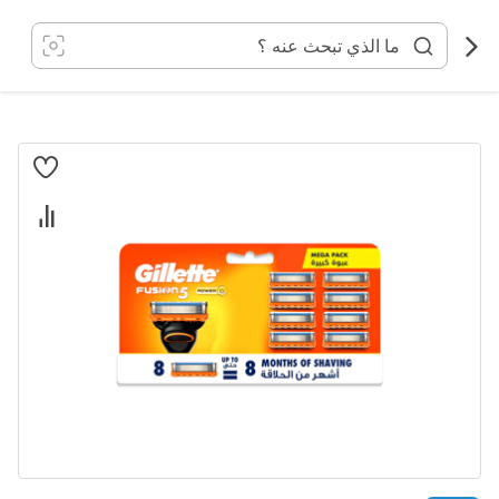
خطي
لى
لمحتوى
انتقل
إلى
النهاية
معرض
الصور