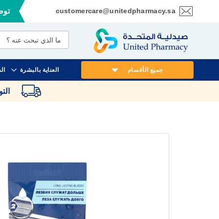
customercare@unitedpharmacy.sa
توصي
تخطي
إلى
المحتوى
جميع الأقسام
العناية بالبشرة
ال
الت
انتقل
إلى
النهاية
معرض
الصور