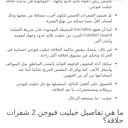
بخمس ريش دقيقة تلائم حدود وجهك - الموجودة في ماكينة حلاقة
جيليت فيوجن.
تمّ تصميم الشفرات الخمس لتكون أقرب مسافةً من بعضها وذلك
لضمان أقلّ نسبة ممكنة من تهيّج البشرة،
كما أن قطع microfins المحيطة الموجودة على شريط الحماية
Comfort Guard المرن من جيليت يلائم حدود وجهك لنعومة
وأمان أكبر.
غير ذلك، يمنحك مقبض ماكينة الحلاقة جيليت فيوجن انسيابية في
الحركة وتحكم غير مسبوق لحلاقة أكثر راحة.
تمكنك أداة التخفيف الدقيقة العناية بأصعب المناطق مثل السوالف
وأسفل الأنف، كما يوفّر لك المقبض المريح تحكما آمنا عند
استخدامها من أي من الجهتين.
للحصول على أفضل النتائج، استعملها مع جل جيليت فيوجن
بروغلايد ومستحضرات ما بعد الحلاقة.
جيليت - ما يستحقه الرجال.
ما هي تفاصيل جيليت فيوجن 2 شفرات
حلاقة؟