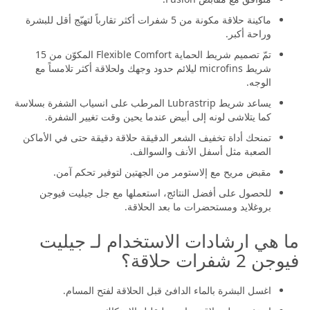
ماكينة حلاقة مكونة من 5 شفرات أكثر تقارباً لتهيّج أقل للبشرة
وراحة أكبر.
تمّ تصميم شريط الحماية Flexible Comfort المكوّن من 15
شريط microfins ليلائم حدود وجهك ولحلاقة أكثر تلامساً مع
الوجه.
يساعد شريط Lubrastrip المرطب على انسياب الشفرة بسلاسة
كما يتلاشى لونه إلى أبيض عندما يحين وقت تغيير الشفرة.
تمنحك أداة تخفيف الشعر الدقيقة حلاقة دقيقة حتى في الأماكن
الصعبة مثل أسفل الأنف والسوالف.
مقبض مريح مع إلاستومر من الجهتين لتوفير تحكم آمن.
للحصول على أفضل النتائج، استعملها مع جل جيليت فيوجن
بروغلايد ومستحضرات ما بعد الحلاقة.
ما هي ارشادات الاستخدام لـ جيليت
فيوجن 2 شفرات حلاقة؟
اغسل البشرة بالماء الدافئ قبل الحلاقة لفتح المسام.