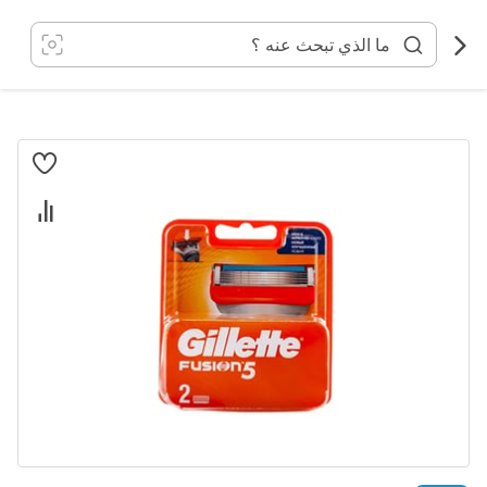
خطي
لى
لمحتوى
انتقل
إلى
النهاية
معرض
الصور