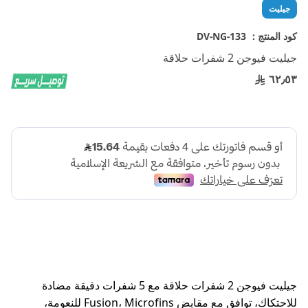
تخطي
جيليت
إلى
بداية
كود المنتج :
DV-NG-133
معرض
جيليت فيوجن 2 شفرات حلاقة
الصور
٦٢٫٥٣
جيليت فيوجن 2 شفرات حلاقة مع 5 شفرات دقيقة مضادة
للاحتكاك، توافق مع مقابض Fusion، Microfins للنعومة،