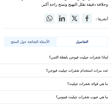
وحلاقة دقيقة تقلل التهيج وتمنح راحة أكبر.
أنشرها :
التفاصيل
الأسئلة الشائعة حول المنتج
جيليت فيوجن 2 شفرات حلاقة توفر لك حلاقة دقيقة وسلسة بفضل
لماذا شفرات جيليت فيوجن باهظة الثمن؟
خمس شفرات مضادة للاحتكاك وتقنية متطورة تمنحك راحة أكبر ونتائج
أقرب للبشرة.
عدد مرات استخدام شفرات جيليت فيوجن؟
وصف جيليت فيوجن
ما هي فوائد شفرات جيليت؟
تجمع ماكينة حلاقة جيليت فيوجن بين تقنية الحلاقة المتقدمة من
جيليت والأداء العالي من أجل تقديم حلاقة استثنائية مريحة تناسب
ما هي عيوب شفرات جيليت فينوس؟
أناقة وجهك.
يمكنك أن تستفيد من تقنية الشفرات الخمس ومن شريط الحماية