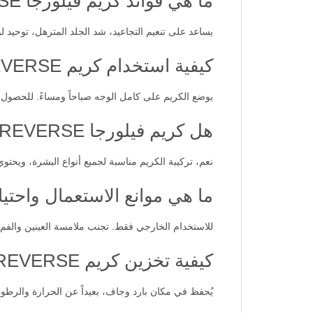
ما هي فوائد كريم فيلورجا NCEF-REVERSE؟
يساعد على تنعيم التجاعيد، شد الجلد المترهل، توحيد لون البشرة،
كيفية استخدام كريم NCEF-REVERSE؟
يوضع الكريم على كامل الوجه صباحاً ومساءً. للحصول على أفضل النتائج، يمكن ا
هل كريم فيلورجا NCEF-REVERSE مناسب لجميع أنواع البشرة؟
نعم، تركيبة الكريم مناسبة لجميع أنواع البشرة، ويح
ما هي موانع الاستعمال واحتي
للاستخدام الخارجي فقط. تجنب ملامسة العينين والف
كيفية تخزين كريم NCEF-REVERSE؟
يُحفظ في مكان بارد وجاف، بعيداً عن الحرارة والرطوب