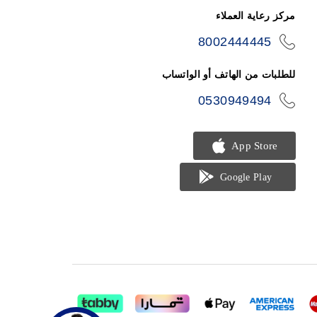
مركز رعاية العملاء
8002444445
icon-
phone
للطلبات من الهاتف أو الواتساب
0530949494
icon-
phone