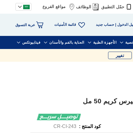
مواقع الفروع
حمّل التطبيق
الوظائف
قائمة الأمنيات
ل الدخول
حساب جديد
عربة التسوق
خصية
الأجهزة الطبية
العناية بالفم والأسنان
فيتابيوتكس
تغيير
 كريم 50 مل
كود المنتج :
CR-CI-243