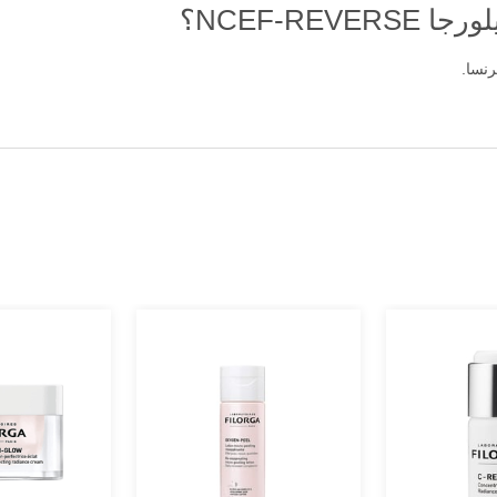
NCEF-RE؟