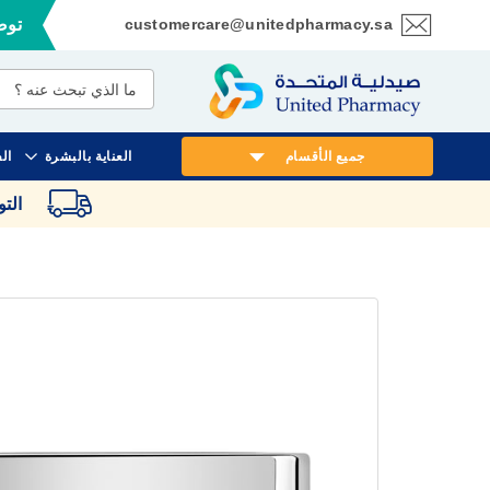
customercare@unitedpharmacy.sa
توصي
تخطي
إلى
المحتوى
جميع الأقسام
العناية بالبشرة
ال
الت
انتقل
إلى
النهاية
معرض
الصور