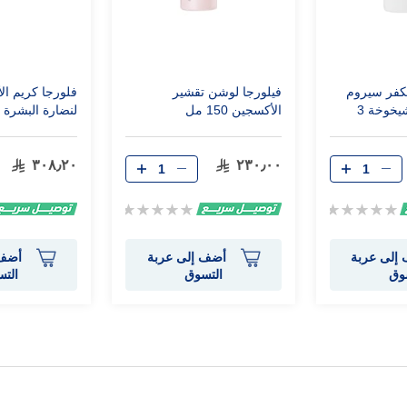
كفر سيروم
فيلورجا لوشن تقشير
فلورجا كريم ال
للوجه مضاد للشيخوخة 3
الأكسجين 150 مل
لنضارة البشرة 50 مل
٣٠٨٫٢٠
٢٣٠٫٠٠
Rating:
Rating:
0%
0%
إلى عربة
أضف إلى عربة
أضف 
وق
التسوق
الت