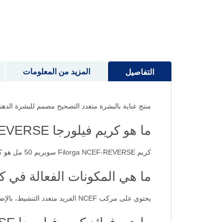
إلى
بداية
معرض
الصور
المزيد من المعلومات
التفاصيل
منتج عناية بالبشرة متعدد التصحيح مصمم للبشرة الدهنية والمختلطة مع التركيز الفائق لـ 
ما هو كريم فيلورجا NCEF-REVERSE؟
كريم Filorga NCEF-REVERSE سوبريم 50 مل هو كريم مضاد للشيخوخة متعدد التصحيح، يعمل على تجديد جودة البشرة، وتنعيم التجاعيد، وشد الجلد، وإضفاء الإشراق على البشرة.
ما هي المكونات الفعالة في كريم -REVERSE
يحتوي على مركب NCEF الفريد متعدد التنشيط، بالإضافة إلى حمض الهيالورونيك، الكولاجين، والفيتامينات A, H, E، وهي مكونات معروفة بمكافحة الشيخوخة وتحسين ملمس البشرة.