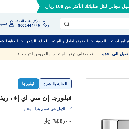
ل مجاني لكل طلباتك الأكثر من 100 ريال
مركز رعاية العملاء
تسجي
8002444445
فيتامينات
الأدوية
العناية بالطفل والأم
العناية بالشعر
العناية الش
وصيل الي
:
جدة
قد يختلف توفر المنتجات والعروض الترويجية.
فيلورجا
العناية بالبشرة
فيلورجا إن سي اي إف ريفيرس
كن الاول في تقييم هذا المنتج
٦٤٤٫٠٠