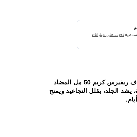
اكتشفي فيلورجا إن سي اي إف ريفيرس كريم 50 مل المضاد
 يشد الجلد، يقلل التجاعيد ويمنح