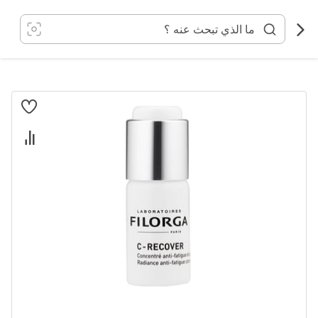
خطي
لى
لمحتوى
انتقل
إلى
النهاية
معرض
الصور