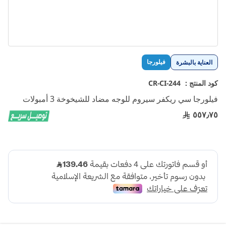
تخطي
فيلورجا
العناية بالبشرة
إلى
بداية
كود المنتج :
CR-CI-244
معرض
فيلورجا سي ريكفر سيروم للوجه مضاد للشيخوخة 3 أمبولات
الصور
٥٥٧٫٧٥