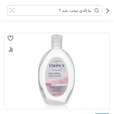
خطي
لى
لمحتوى
انتقل
إلى
النهاية
معرض
الصور