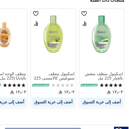
منتجات ذات الصلة
قائمة
قائمة
الامنيات
الامنيات
قارن
قارن
بين
بين
المنتجات
المنتجات
اسكينول منظف منعش
اسكينول منظف
منظف الوجه اس
بالخيار 225 مل
سبوتليس كالامنسى 225
بالبابايا (225 مل)
مل
تقييم:
Rating:
تقييم:
100%
0%
100%
١٢٫٠٢
١٢٫٠٢
١٢٫٠٢
أضف إلى عربة التسوق
أضف إلى عربة التسوق
أضف إلى عربة