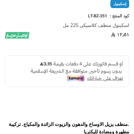
تخطي
إسكينول
إلى
بداية
كود المنتج :
LT-BZ-351
معرض
اسكينول منظف كلاسيكى 225 مل
الصور
١٢٫٥١
.منظف يزيل الاوساخ والدهون والزيوت الزائدة والمكياج. تركيبة
مطهرة ومضادة للبكتريا