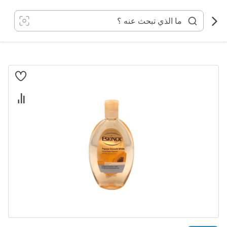
خطي
لى
لمحتوى
انتقل
إلى
النهاية
معرض
الصور