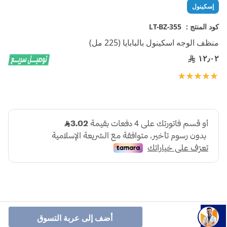
تخطي
إسكينول
إلى
بداية
كود المنتج :
LT-BZ-355
معرض
منظف الوجه اسكينول بالبابايا (225 مل)
الصور
١٢٫٠٢
تقييم:
100
100
% of
أضف إلى عربة التسوق
.منظف الوجه اسكينول يمنحك تنظيفًا عميقًا يزيل كل الأوساخ