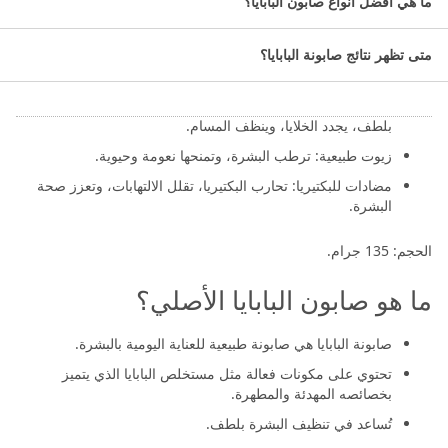
معلومات عن صابونة البابايا 3 في 1
ما هي أفضل أنواع صابون البابايا؟
الأصلية 135 جم:
متى تظهر نتائج صابونة البابايا؟
مكونات صابونة البابايا الأصلية
مستخلص البابايا: يحتوي على إنزيم "باباين" الذي يقشر البشرة
بلطف، يجدد الخلايا، وينظف المسام.
زيوت طبيعية: ترطب البشرة، وتمنحها نعومة وحيوية.
مضادات للبكتيريا: تحارب البكتيريا، تقلل الالتهابات، وتعزز صحة
البشرة.
الحجم: 135 جرام.
ما هو صابون البابايا الأصلي؟
صابونة البابايا هي صابونة طبيعية للعناية اليومية بالبشرة.
تحتوي على مكونات فعالة مثل مستخلص البابايا الذي يتميز
بخصائصه المهدئة والمطهرة.
تُساعد في تنظيف البشرة بلطف.