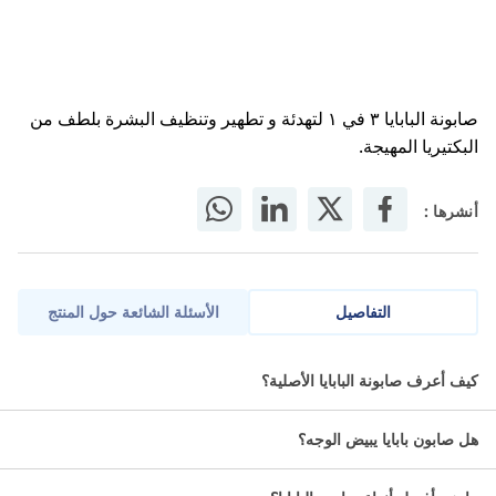
صابونة البابايا ٣ في ١ لتهدئة و تطهير وتنظيف البشرة بلطف من
البكتيريا المهيجة.
أنشرها :
التفاصيل
الأسئلة الشائعة حول المنتج
صابون البابايا الأصلي هو منتج مثالي للعناية بالبشرة يوفر التهدئة، التطهير
كيف أعرف صابونة البابايا الأصلية؟
والتنظيف بلطف من البكتيريا المهيجة، بفضل مكوناته الطبيعية من ثمرة
البابايا الغنية بالإنزيمات والعناصر المغذية، مما يمنح البشرة النضارة
هل صابون بابايا يبيض الوجه؟
والنعومة.