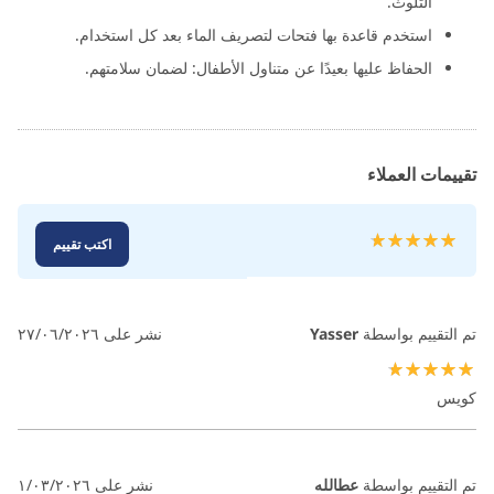
التلوث.
استخدم قاعدة بها فتحات لتصريف الماء بعد كل استخدام.
الحفاظ عليها بعيدًا عن متناول الأطفال: لضمان سلامتهم.
تقييمات العملاء
تقييم:
اكتب تقييم
100
100
% of
تم التقييم بواسطة
Yasser
نشر على
٢٧/٠٦/٢٠٢٦
100%
كويس
تم التقييم بواسطة
عطالله
نشر على
١/٠٣/٢٠٢٦