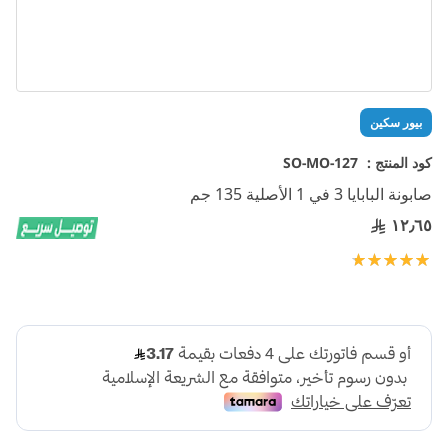
تخطي
بيور سكين
إلى
بداية
كود المنتج :
SO-MO-127
معرض
صابونة البابايا 3 في 1 الأصلية 135 جم
الصور
١٢٫٦٥
تقييم:
100
100
% of