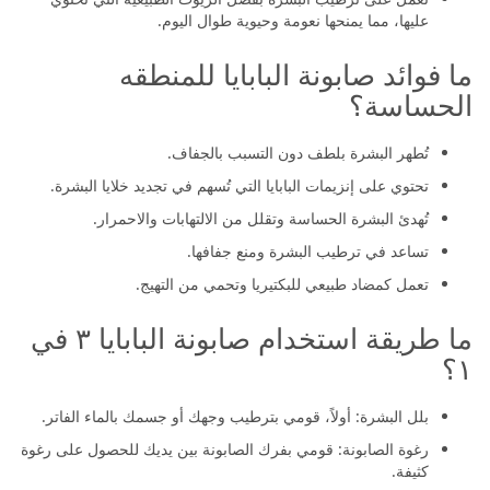
عليها، مما يمنحها نعومة وحيوية طوال اليوم.
ما فوائد صابونة البابايا للمنطقه
الحساسة؟
تُطهر البشرة بلطف دون التسبب بالجفاف.
تحتوي على إنزيمات البابايا التي تُسهم في تجديد خلايا البشرة.
تُهدئ البشرة الحساسة وتقلل من الالتهابات والاحمرار.
تساعد في ترطيب البشرة ومنع جفافها.
تعمل كمضاد طبيعي للبكتيريا وتحمي من التهيج.
ما طريقة استخدام صابونة البابايا ٣ في
١؟
بلل البشرة: أولاً، قومي بترطيب وجهك أو جسمك بالماء الفاتر.
رغوة الصابونة: قومي بفرك الصابونة بين يديك للحصول على رغوة
كثيفة.