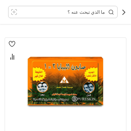
خطي
لى
لمحتوى
انتقل
إلى
النهاية
معرض
الصور