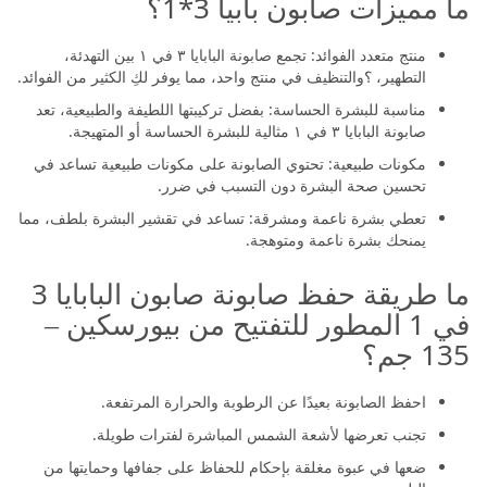
ما مميزات صابون بابيا 3*1؟
منتج متعدد الفوائد: تجمع صابونة البابايا ٣ في ١ بين التهدئة،
التطهير، ؟والتنظيف في منتج واحد، مما يوفر لكِ الكثير من الفوائد.
مناسبة للبشرة الحساسة: بفضل تركيبتها اللطيفة والطبيعية، تعد
صابونة البابايا ٣ في ١ مثالية للبشرة الحساسة أو المتهيجة.
مكونات طبيعية: تحتوي الصابونة على مكونات طبيعية تساعد في
تحسين صحة البشرة دون التسبب في ضرر.
تعطي بشرة ناعمة ومشرقة: تساعد في تقشير البشرة بلطف، مما
يمنحك بشرة ناعمة ومتوهجة.
ما طريقة حفظ صابونة صابون البابايا 3
في 1 المطور للتفتيح من بيورسكين –
135 جم؟
احفظ الصابونة بعيدًا عن الرطوبة والحرارة المرتفعة.
تجنب تعرضها لأشعة الشمس المباشرة لفترات طويلة.
ضعها في عبوة مغلقة بإحكام للحفاظ على جفافها وحمايتها من