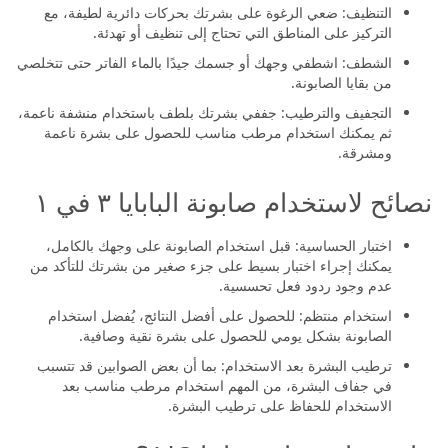
التنظيف: ضعي الرغوة على بشرتك بحركات دائرية لطيفة، مع
التركيز على المناطق التي تحتاج إلى تنظيف أو تهدئة.
الشطف: اشطفي وجهك أو جسمك جيدًا بالماء الفاتر حتى تتخلصي
من بقايا الصابونة.
التجفيف والترطيب: جففي بشرتك بلطف باستخدام منشفة ناعمة،
ثم يمكنك استخدام مرطب مناسب للحصول على بشرة ناعمة
ومشرقة.
نصائح لاستخدام صابونة البابايا ٣ في ١
اختبار الحساسية: قبل استخدام الصابونة على وجهك بالكامل،
يمكنك إجراء اختبار بسيط على جزء صغير من بشرتك للتأكد من
عدم وجود ردود فعل تحسسية.
استخدام منتظم: للحصول على أفضل النتائج، يُفضل استخدام
الصابونة بشكل يومي للحصول على بشرة نقية وصافية.
ترطيب البشرة بعد الاستخدام: بما أن بعض الصوابين قد تتسبب
في جفاف البشرة، من المهم استخدام مرطب مناسب بعد
الاستخدام للحفاظ على ترطيب البشرة.