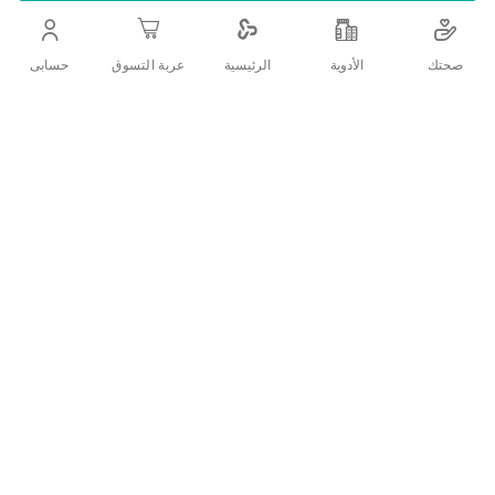
اضف الي قائمة امنياتك
صحتك
الأدوية
حسابى
الرئيسية
عربة التسوق
التفاصيل
دوكراى دياسبتيل محلول 125 مل
دوكراي دياسيبتيل محلول لإصابات الجلد، يطهر الجلد بشكل
فعال، بدون رائحة أو لون، ويمكن استخدامه مع اختبار نسبة
السكر في الدم، وكمطهر للحبل السري للأطفال حديثي الولادة
ويستخدم كمطهر للجروح وبعد العمليات و اللدغات
تقييمات العملاء
اكتب تقييم