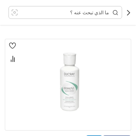
خطي
لى
لمحتوى
انتقل
إلى
النهاية
معرض
الصور