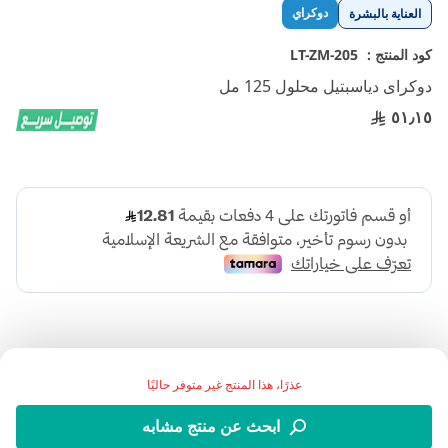
تخطي
دوكراي
العناية بالبشرة
إلى
بداية
كود المنتج :
LT-ZM-205
معرض
دوكراى دياسبتيل محلول 125 مل
الصور
٥١٫١٥
عذرًا، هذا المنتج غير متوفر حاليًا
دوكراى دياسبتيل محلول 125 مل
ابحث عن منتج مشابه