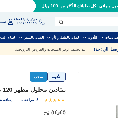
ل مجاني لكل طلباتك الأكثر من 100 ريال
مركز رعاية العملاء
تسجي
8002444445
فيتامينات
الأدوية
العناية بالطفل والأم
العناية بالشعر
العناية الش
وصيل الي
:
جدة
قد يختلف توفر المنتجات والعروض الترويجية.
بيتادين
الأدوية
بيتادين محلول مطهر 120 مل
3
مراجعات
إضافة تق
تقييم:
100
100
% of
٥٤٫٤٥