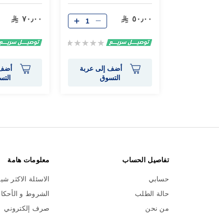
٧٠٫٠٠
٥٠٫٠٠
Rating:
0%
أضف إلى عربة
أضف 
التسوق
التس
تفاصيل الحساب
معلومات هامة
حسابي
الاسئلة الاكثر شي
حالة الطلب
الشروط و الأحكا
من نحن
صرف إلكتروني