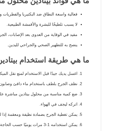
ما هي فوائد بيتادين محلول م
فعالية واسعة النطاق ضد البكتيريا والفطريات و
لا يسبب تلطيخًا للبشرة والأقمشة الطبيعية.
مفيد في الوقاية من العدوى بعد الإصابات، الج
ينصح به للتطهير الصحي والجراحي لليدين.
ما هي طريقة استخدام بيتاد
اغسل يديك جيدًا قبل الاستخدام لمنع نقل الميك
نظف الجرح بلطف باستخدام ماء دافئ وصابون
ضع كمية مناسبة من محلول بيتادين مباشرة ع
اتركه ليجف في الهواء.
يمكن تغطية الجرح بضمادة نظيفة ومعقمة إذا لز
يمكن استخدامه 1-3 مرات يوميًا حسب الحاجة.