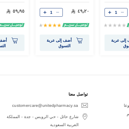
٥٩٫٩٥
٤٩٫٢٠
Rating:
تقييم:
90%
0%
إلى عربة
أضف إلى عربة
أضف 
وق
التسوق
الت
تواصل معنا
وعا
customercare@unitedpharmacy.sa
icon-
email
م
شارع حائل - حي الرويس - جدة - المملكة
العربية السعودية