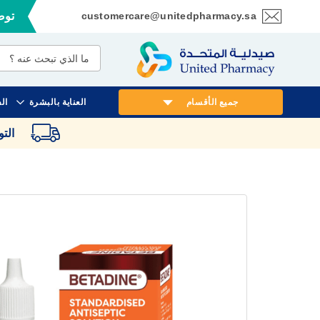
customercare@unitedpharmacy.sa
توصي
تخطي
إلى
المحتوى
جميع الأقسام
العناية بالبشرة
ال
الت
انتقل
إلى
النهاية
معرض
الصور