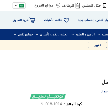
مواقع الفروع
حمّل التطبيق
الوظائف
قائمة الأمنيات
ل الدخول
حساب جديد
عربة التسوق
خصية
الأجهزة الطبية
العناية بالفم والأسنان
فيتابيوتكس
تغيير
ييمك
كود المنتج :
1014-NL018