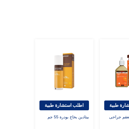
ارة طبية
اطلب استشارة طبية
ن 7.5% معقم جراحى
بيتادين بخاخ بودرة 55 جم