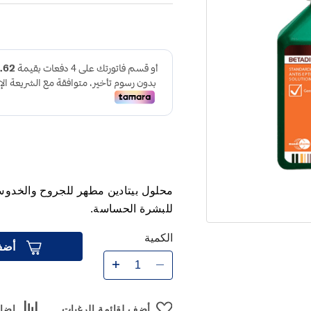
محلول بيتادين مطهر للجروح والخدوش
للبشرة الحساسة.
الكمية
أضف
أضف لقائمة الرغبات
إضاف