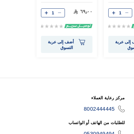
٦٩٫٠٠
Rating:
Rating:
0%
0%
إلى عربة
أضف إلى عربة
سوق
التسوق
مركز رعاية العملاء
8002444445
icon-
phone
للطلبات من الهاتف أو الواتساب
0530949494
icon-