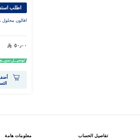
اطلب استش
افالون محلول مطهر 
٥٠٫٠٠
أضف 
التس
تفاصيل الحساب
معلومات هامة