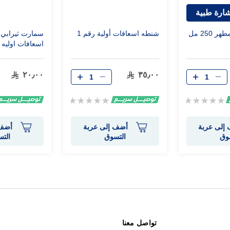
ارة طبية
250 مل
شنطه اسعافات أولية رقم 1
سمارت ثيرابي 
اسعافات اوليه
٢٠٫٠٠
٣٥٫٠٠
Rating:
Rating:
0%
0%
إلى عربة
أضف إلى عربة
أضف 
وق
التسوق
الت
تواصل معنا