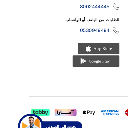
8002444445
icon-
phone
للطلبات من الهاتف أو الواتساب
0530949494
icon-
phone
تحدث الي الصيدلي