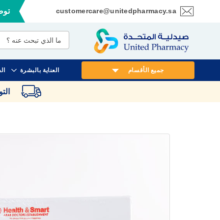
customercare@unitedpharmacy.sa
توصي
تخطي
إلى
المحتوى
جميع الأقسام
العناية بالبشرة
ال
الت
انتقل
إلى
النهاية
معرض
الصور