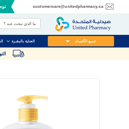
customercare@unitedpharmacy.sa
توصي
تخطي
إلى
المحتوى
جميع الأقسام
العناية بالبشرة
ال
الت
انتقل
إلى
النهاية
معرض
الصور