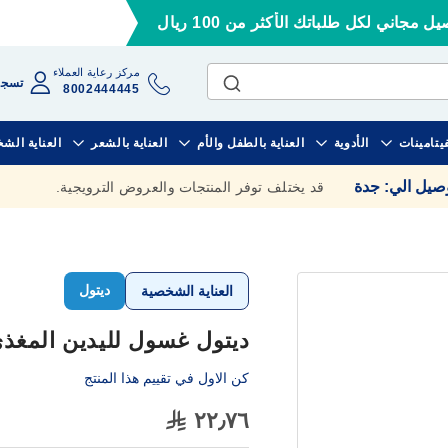
ل مجاني لكل طلباتك الأكثر من 100 ريال
مركز رعاية العملاء
تسجي
8002444445
فيتامينات
الأدوية
العناية بالطفل والأم
العناية بالشعر
العناية الش
وصيل الي
:
جدة
قد يختلف توفر المنتجات والعروض الترويجية.
ديتول
العناية الشخصية
ديتول غسول لليدين المغذي ٢٠٠ 
كن الاول في تقييم هذا المنتج
٢٢٫٧٦