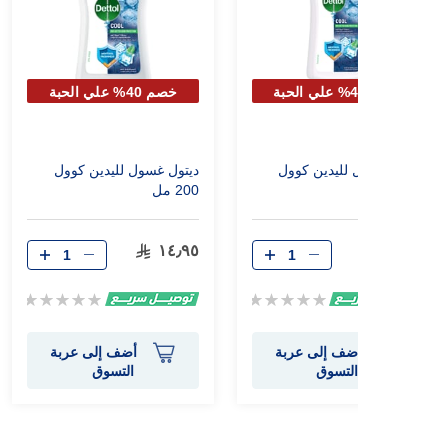
خصم 40% علي الحبة
خصم 40% علي الحبة
الثانية
الثانية
ديتول غسول لليدين كوول
ديتول غسول لليدين كوول
٤٠٠ مل
200 مل
١٤٫٩٥
٢٤٫١٥
Rating:
Rating:
0%
0%
أضف إلى عربة
أضف إلى عربة
التسوق
التسوق