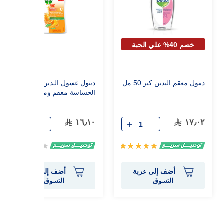
خصم 40% علي الحبة
الثانية
ديتول معقم اليدين كير 50 مل
ديتول غسول اليدين للبشرة
الحساسة معقم ومطهر 200
مل
١٦٫١٠
١٧٫٠٢
تقييم:
Rating:
0%
100%
أضف إلى عربة
أضف إلى عربة
التسوق
التسوق