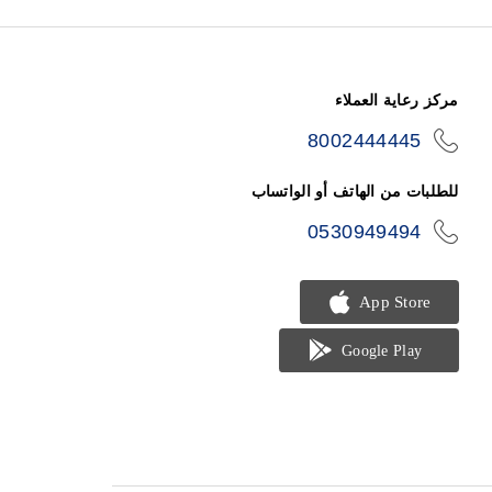
مركز رعاية العملاء
8002444445
icon-
phone
للطلبات من الهاتف أو الواتساب
0530949494
icon-
phone