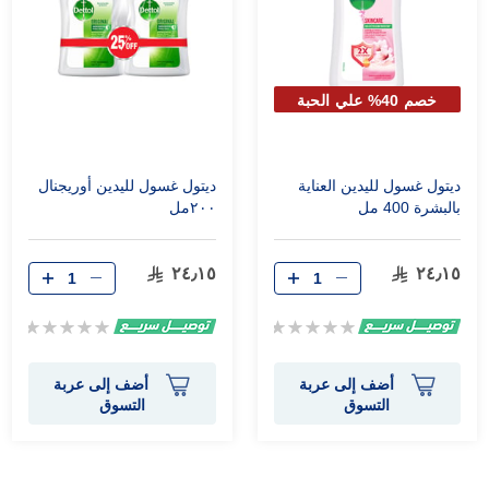
خصم 40% علي الحبة
الثانية
ديتول غسول لليدين العناية
ديتول غسول لليدين أوريجنال
بالبشرة 400 مل
٢٠٠مل
٢٤٫١٥
٢٤٫١٥
Rating:
Rating:
0%
0%
أضف إلى عربة
أضف إلى عربة
التسوق
التسوق