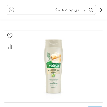
خطي
لى
لمحتوى
انتقل
إلى
النهاية
معرض
الصور