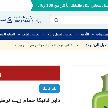
ل مجاني لكل طلباتك الأكثر من 100 ريال
مركز رعاية العملاء
تسجي
8002444445
فيتامينات
الأدوية
العناية بالطفل والأم
العناية بالشعر
العناية الش
وصيل الي
:
جدة
قد يختلف توفر المنتجات والعروض الترويجية.
وف
دابر فاتيكا
دابر فاتيكا حمام زيت ترطيب ع