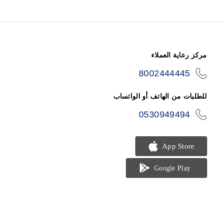
مركز رعاية العملاء
8002444445
icon-
phone
للطلبات من الهاتف أو الواتساب
0530949494
icon-
phone