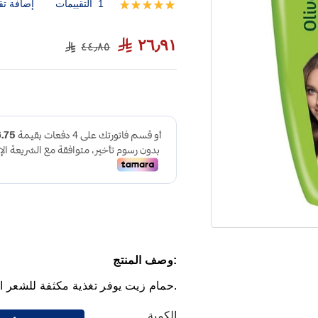
1
التقييمات
إضافة تق
تقييم:
100
100
% of
٢٦٫٩١
٤٤٫٨٥
:وصف المنتج
.حمام زيت يوفر تغذية مكثفة للشعر 
الكمية