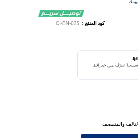
ييمك
كود المنتج :
OI-EN-025
التالف والمتقصف