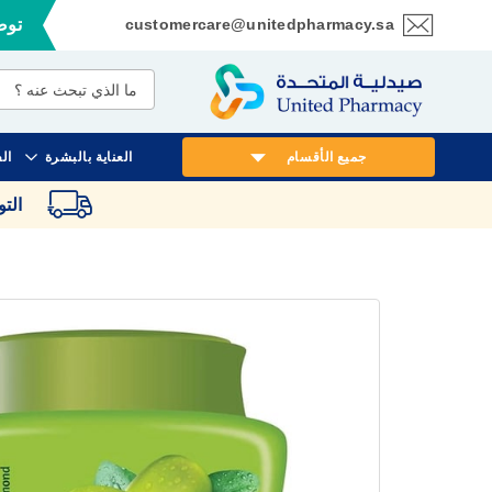
customercare@unitedpharmacy.sa
توصي
تخطي
إلى
المحتوى
جميع الأقسام
العناية بالبشرة
ال
الت
انتقل
إلى
النهاية
معرض
الصور