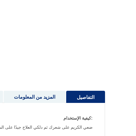
إلى
بداية
معرض
الصور
المزيد من المعلومات
التفاصيل
:كيفية الإستخدام
ضعي الكريم على شعرك ثم دلكي العلاج جيدًا على الشعر وفروة الرأس واتركيه لمدة 15 دقيقة مع ل