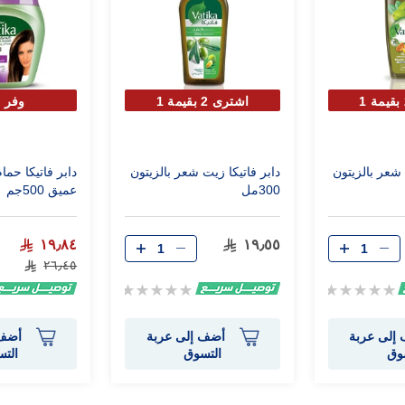
اشترى 2 بقيمة 1
وفر 25%
 شعر بالزيتون
دابر فاتيكا زيت شعر بالزيتون
دابر فاتيكا حم
300مل
عميق 500جم
١٩٫٨٤
١٩٫٥٥
٢٦٫٤٥
Rating:
Rating:
0%
0%
إلى عربة
أضف إلى عربة
أضف 
وق
التسوق
الت