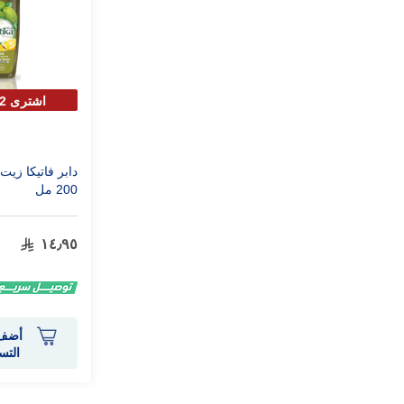
اشترى 2 بقيمة 1
دابر فاتيكا زيت
200 مل
١٤٫٩٥
أضف 
التس