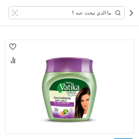
خطي
لى
لمحتوى
انتقل
إلى
النهاية
معرض
الصور