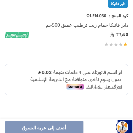
تخطي
دابر فاتيكا
إلى
بداية
كود المنتج :
OI-EN-030
معرض
دابر فاتيكا حمام زيت ترطيب عميق 500جم
الصور
٢٦٫٤٥
تقييم:
100
20
% of
أضف إلى عربة التسوق
:وصف المنتج