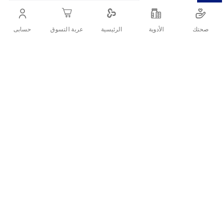
.حمام زيت يوفر تغذية مكثفة للشعر التالف والمتقصف
صحتك
الأدوية
حسابى
الرئيسية
عربة التسوق
أنشرها :
التفاصيل
:كيفية الإستخدام
ضعي الكريم على شعرك ثم دلكي العلاج جيدًا على الشعر وفروة الرأس
واتركيه لمدة 15 دقيقة مع لف شعرك بمنشفة دافئة، ثم اشطفي الشعر
بطريقتك المعتادة.
:التحذيرات والإحتياطات
يحفظ في مكان بارد وجاف بعيدًا عن الحرارة المباشرة وأشعة الشمس.