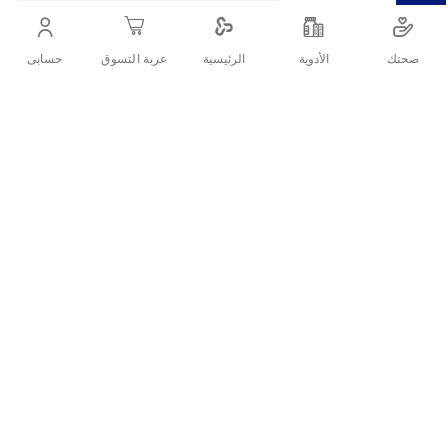
مثالي للشعر الضعيف والتالف.
صحتك
الأدوية
حسابى
الرئيسية
عربة التسوق
أنشرها :
التفاصيل
دابر فاتيكا زيت شعر بالثوم 300 مل هو حل فعال وطبيعي لتقوية الشعر
الضعيف والمساعدة في وقف تساقط الشعر. يحتوي الزيت على خلاصة
الثوم المعروفة بدورها في تحفيز نمو الشعر وتنشيط الدورة الدموية في
فروة الرأس، مما يساهم في تحسين صحة الشعر من الجذور حتى
الأطراف.
ما مكونات دابر فاتيكا زيت الثوم
للشعر؟
النوع: زيت مقوي للشعر