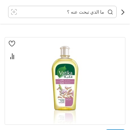
خطي
لى
لمحتوى
انتقل
إلى
النهاية
معرض
الصور