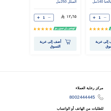
 140مل
المبلل 250مل
١٢٫٦٥
تقييم:
تقييم:
100%
100%
إلى عربة
أضف إلى عربة
سوق
التسوق
مركز رعاية العملاء
8002444445
icon-
phone
للطلبات من الهاتف أو الواتساب