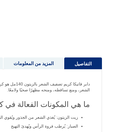
إلى
بداية
معرض
الصور
المزيد من المعلومات
التفاصيل
دابر فاتيكا 
الشعر، ومنع تساقطه، ومنحه مظهرًا صحيًا ولامعًا.
ما هي المكونات الفعالة في كري
زيت الزيتون: يُغذي الشعر من الجذور ويُقوي ال
الصبار: يُرطب فروة الرأس ويُهدئ التهيج