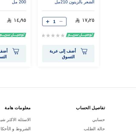
الشعر بالزيتون 210مل
200 مل
١٤٫٩٥
١٧٫٢٥
Rating:
0%
أضف إلى عربة
أضف 
التسوق
التس
تفاصيل الحساب
معلومات هامة
حسابي
الاسئلة الاكثر شي
حالة الطلب
الشروط و الأحكا