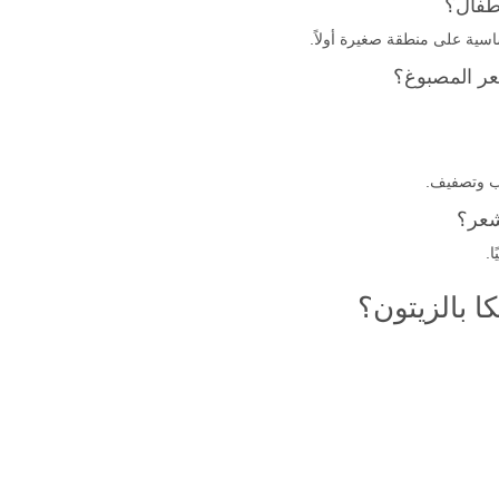
أطفال؟
شعر المصبوغ؟
ب وتصفيف.
شعر؟
ا.
ا بالزيتون؟