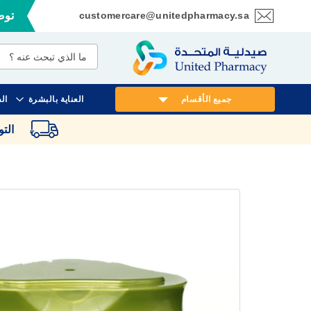
customercare@unitedpharmacy.sa
توصي
تخطي
إلى
المحتوى
جميع الأقسام
العناية بالبشرة
ال
الت
انتقل
إلى
النهاية
معرض
الصور