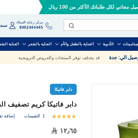
ل مجاني لكل طلباتك الأكثر من 100 ريال
مركز رعاية العملاء
تسجي
8002444445
فيتامينات
الأدوية
العناية بالطفل والأم
العناية بالشعر
العناية الش
وصيل الي
:
جدة
قد يختلف توفر المنتجات والعروض الترويجية.
دابر فاتيكا
دابر فاتيكا كريم تصفيف الشعر 
1
التقييمات
إضافة تق
تقييم:
100
100
% of
١٢٫٦٥