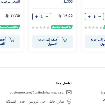
300مل
الشعر مرطب بالحنا
١٢٫٦٥
١٩٫٥٥
Rating:
Rating:
0%
0%
إلى عربة
أضف إلى عربة
أضف 
وق
التسوق
الت
تواصل معنا
وعا
customercare@unitedpharmacy.sa
icon-
email
م
شارع حائل - حي الرويس - جدة - المملكة