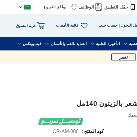
مواقع الفروع
حمّل التطبيق
الوظائف
قائمة الأمنيات
ل الدخول
حساب جديد
عربة التسوق
خصية
الأجهزة الطبية
العناية بالفم والأسنان
فيتابيوتكس
تغيير
بالزيتون 140مل
ييمك
كود المنتج :
CR-AM-008