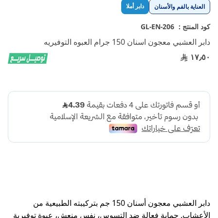
تخطي
دابر أملا
العناية بالفم والأسنان
إلى
بداية
كود المنتج :
GL-EN-206
معرض
دابر العشبي معجون اسنان 150 جرام العبوه التوفيريه
الصور
١٧٫٥٠
دابر العشبي معجون أسنان 150 جم بتركيبته الطبيعية من
الأعشاب. حماية فعالة ضد التسوس، نفس منعش، عبوة توفيرية