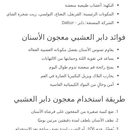
النكهة: أعشاب طبيعية منعشة
المكونات الرئيسية: القرنفل، النعناع، التولسي، زيت شجرة الشاي
الشركة المصنعة: دابر - Dabur
فوائد دابر العشبي معجون الأسنان
يقاوم تسوس الأسنان بفضل مكوناته العشبية الفعالة
يساعد في تقوية اللثة وحمايتها من الالتهابات
يمنح رائحة فم منعشة تدوم طوال اليوم
يحارب البلاك ويزيل البكتيريا الضارة في الفم
آمن وخالٍ من المواد الكيميائية القاسية
طريقة استخدام معجون دابر العشبي
ضع كمية صغيرة من المعجون على فرشاة الأسنان
نظف الأسنان بلطف لمدة دقيقتين مرتين يوميًا
يُفضّل عدم الأكل أو الشرب لمدة نصف ساعة بعد الاستخدام