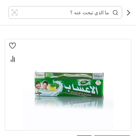
خطي
لى
لمحتوى
انتقل
إلى
النهاية
معرض
الصور