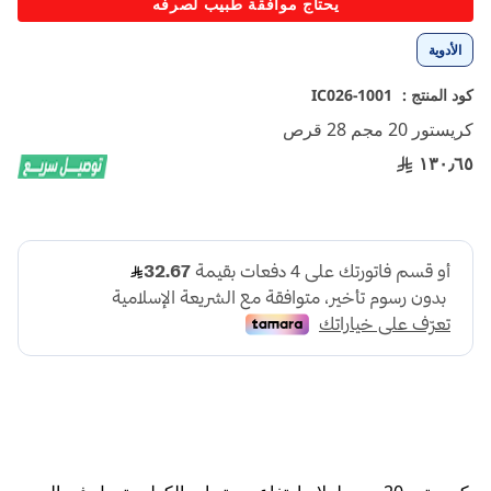
يحتاج موافقة طبيب لصرفه
إلى
بداية
الأدوية
معرض
الصور
كود المنتج :
1001-IC026
كريستور 20 مجم 28 قرص
١٣٠٫٦٥