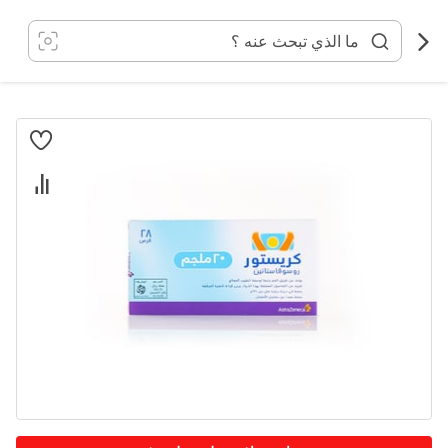
خطي
لى
لمحتوى
انتقل
إلى
النهاية
معرض
الصور
تخطي