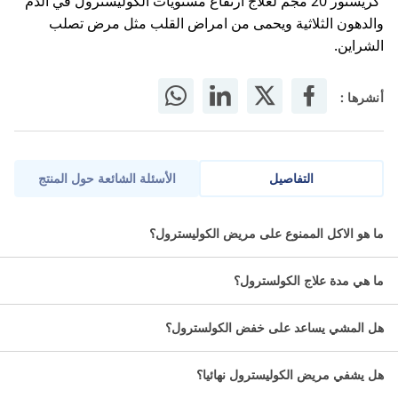
كريستور 20 مجم لعلاج ارتفاع مستويات الكوليسترول في الدم
والدهون الثلاثية ويحمى من امراض القلب مثل مرض تصلب
الشراين.
أنشرها :
التفاصيل
الأسئلة الشائعة حول المنتج
يشترط توافر وصفة طبية حديثة لصرف الدواء
ما هو الاكل الممنوع على مريض الكوليسترول؟
كريستور 20 مجم هو دواء لعلاج ارتفاع مستوى الكوليسترول في
الدَّم حيث ان ارتفاع الكوليسترول قد يؤدى إلى حدوث تصلب
ما هي مدة علاج الكولسترول؟
الشرايين وأمراض خطرة اخرى.
هل المشي يساعد على خفض الكولسترول؟
معلومات عن حبوب كريستور ٢٠:
هل يشفي مريض الكوليسترول نهائيا؟
الاسم العلمي: روزوفاستاتين 20 مجم.