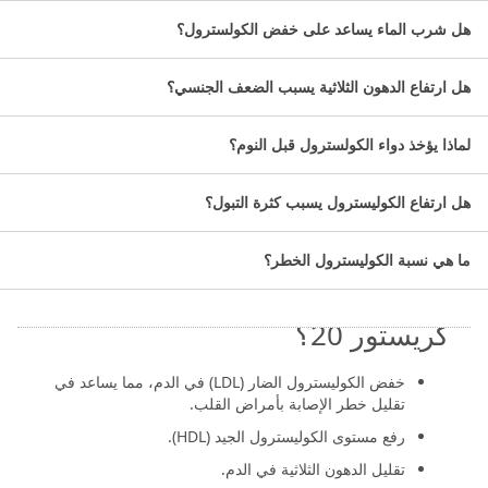
التصنيف الدوائي: أدوية الكوليسترول.
هل شرب الماء يساعد على خفض الكولسترول؟
عدد الأقراص: 28 قرص.
ما هي آلية عمل علاج كريستور ٢٠؟
هل ارتفاع الدهون الثلاثية يسبب الضعف الجنسي؟
ينتمي هذا الدواء إلى فئة الستاتين المخفضة للكوليسترول.
لماذا يؤخذ دواء الكولسترول قبل النوم؟
يعمل روزوفاستاتين على خفض مستويات الكوليسترول في
الدم.
هل ارتفاع الكوليسترول يسبب كثرة التبول؟
يمنع اختزال إنزيم 3-هيدروكسي 3-ميثيل غلوتاريل كو-أ،
وهو إنزيم ضروري لإنتاج الكوليسترول في الكبد.
ما هي نسبة الكوليسترول الخطر؟
ما هي الاستخدامات الطبية لحبوب
كريستور 20؟
خفض الكوليسترول الضار (LDL) في الدم، مما يساعد في
تقليل خطر الإصابة بأمراض القلب.
رفع مستوى الكوليسترول الجيد (HDL).
تقليل الدهون الثلاثية في الدم.