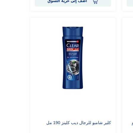
أضف إلى عربة التسوق
مبو
كلير شامبو للرجال ديب كلينز 190 مل