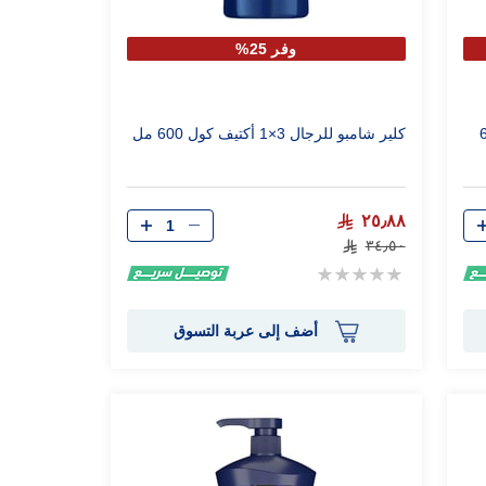
وفر 25%
لشعر 600
كلير شامبو للرجال 3×1 أكتيف كول 600 مل
الكمية
٢٥٫٨٨
٣٤٫٥٠
Rating:
0%
أضف إلى عربة التسوق