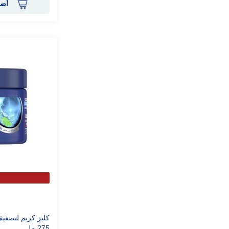
أضف
كلير كريم لتصفي
275 مل