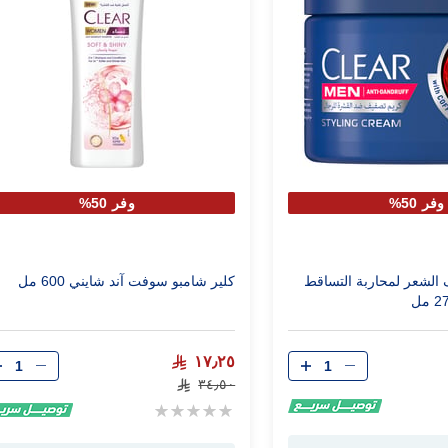
وفر 50%
وفر 50%
 الشعر لمحاربة التساقط
كلير شامبو سوفت آند شايني 600 مل
الكمية
الكمية
١٧٫٢٥
٣٤٫٥٠
Rating:
0%