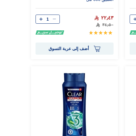
الكمية
٢٢٫٤٣
٣٤٫٥٠
تقييم:
100%
أضف إلى عربة التسوق