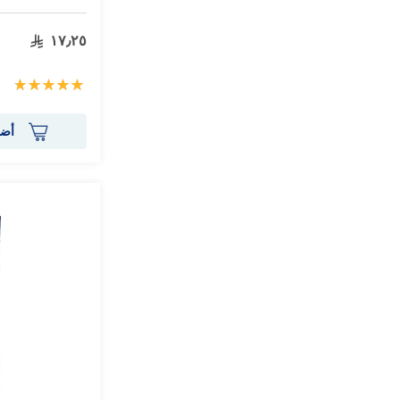
١٧٫٢٥
تقييم:
100%
أضف