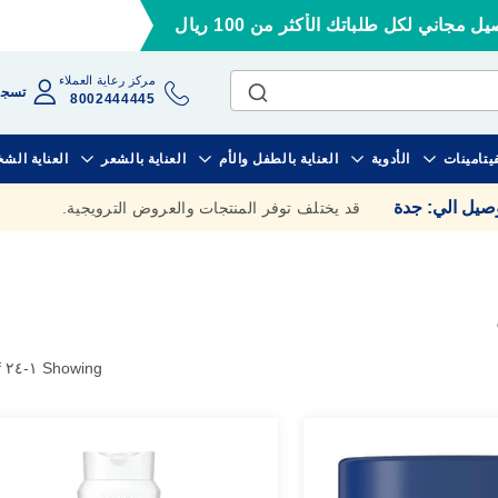
ل مجاني لكل طلباتك الأكثر من 100 ريال
مركز رعاية العملاء
تسجي
8002444445
فيتامينات
الأدوية
العناية بالطفل والأم
العناية بالشعر
العناية الش
وصيل الي
:
جدة
قد يختلف توفر المنتجات والعروض الترويجية.
of
٢٤
-
١
Showing