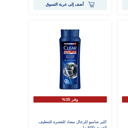
أضف إلى عربة التسوق
وفر 35%
كلير شامبو للرجال مضاد للقشرة للتنظيف
العميق 600 مل