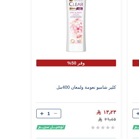
وفر 50%
كلير شامبو نعومة ولمعان 400مل
الكمية
١٣٫٢٣
٢٦٫٤٥
Rating:
0%