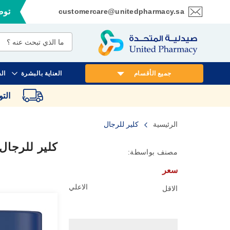
customercare@unitedpharmacy.sa
توصي
تخطي
إلى
المحتوى
جميع الأقسام
العناية بالبشرة
ال
الت
الرئيسية
كلير للرجال
كلير للرجال
مصنف بواسطة:
سعر
الاعلي
الاقل