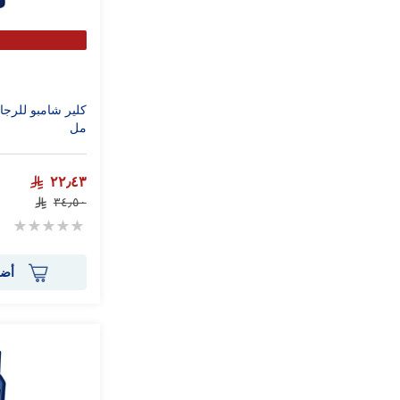
مل
٢٢٫٤٣
٣٤٫٥٠
Rating:
0%
أضف