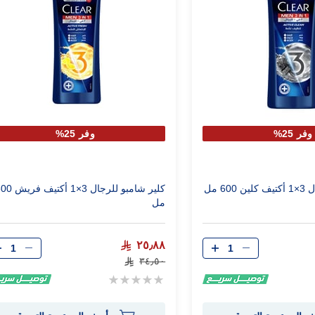
وفر 25%
وفر 25%
6 مل
كلير شامبو للرجال 3×1 أكتي
مل
الكمية
الكمية
٢٥٫٨٨
٣٤٫٥٠
Rating:
0%