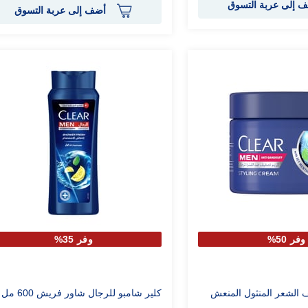
 إلى عربة التسوق
أضف إلى عربة التسوق
وفر 50%
وفر 35%
ف الشعر المنثول المنعش
كلير شامبو للرجال شاور فريش 600 مل