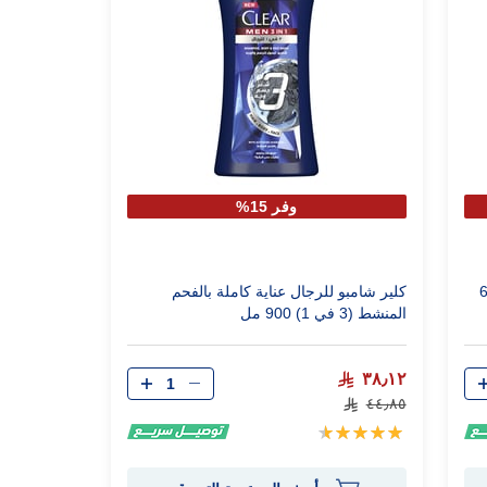
وفر 15%
ف فريش 600
كلير شامبو للرجال عناية كاملة بالفحم
المنشط (3 في 1) 900 مل
الكمية
٣٨٫١٢
٤٤٫٨٥
تقييم:
96%