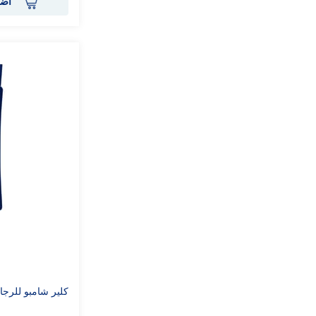
أضف
كلير شامبو للرجال 