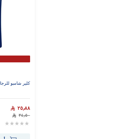
كلير شامبو للرجال 3×1 أكتيف كلين 00
٢٥٫٨٨
٣٤٫٥٠
Rating:
0%