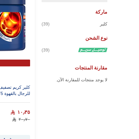
ماركة
قطع
كلير
39
نوع الشحن
قطع
39
مقارنة المنتجات
لا يوجد منتجات للمقارنة الآن.
كلير كريم تصفيف
للرجال بالقهوة 275 مل
١٠٫٣٥
٢٠٫٧٠