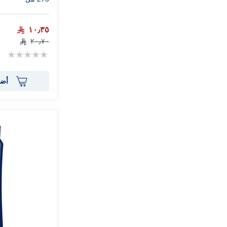
١٠٫٣٥
٢٠٫٧٠
Rating:
0%
أضف