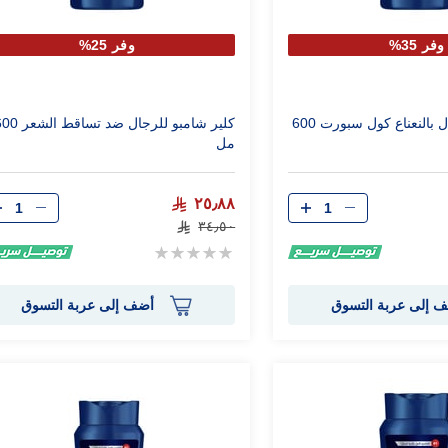
وفر 35%
وفر 25%
كلير شامبو للرجال بالنعناع كول سبورت 600
كلير شامبو للرجال ضد تساقط ا
مل
الكمية
الكمية
٢٥٫٨٨
٣٤٫٥٠
Rating:
0%
 إلى عربة التسوق
أضف إلى عربة التسوق