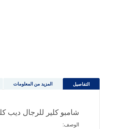
إلى
بداية
معرض
الصور
المزيد من المعلومات
التفاصيل
شامبو كلير للرجال ديب كلينز 00