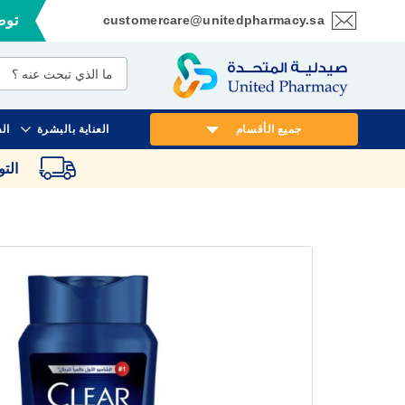
customercare@unitedpharmacy.sa
توصي
تخطي
إلى
المحتوى
جميع الأقسام
العناية بالبشرة
ال
الت
انتقل
إلى
النهاية
معرض
الصور