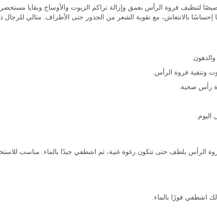
ل ديب كلينز 600 مل مصمم خصيصًا لتنظيف فروة الرأس بعمق وإزالة تراكم الزيوت والأوساخ وب
 إحساسًا بالانتعاش، مع تقوية الشعر من الجذور حتى الأطراف. مثالي للرجال ذ
الدهون.
ت وتنقية فروة الرأس.
ة رأس صحية.
 اليوم.
ة الرأس بلطف حتى تتكون رغوة غنية، ثم اشطفي جيدًا بالماء. مناسب للاستخد
ك اشطفي فورًا بالماء.