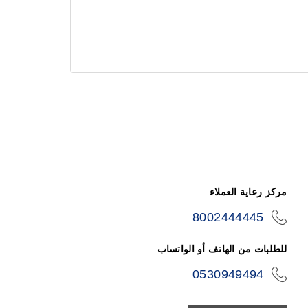
مركز رعاية العملاء
8002444445
icon-
phone
للطلبات من الهاتف أو الواتساب
0530949494
icon-
phone