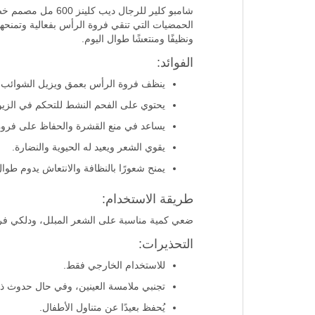
الوصف:
شامبو كلير للرجا
الحمضيات التي تنقي فروة الرأس بفعالية وتمنحها
ونظيفًا ومنتعشًا طوال اليوم.
الفوائد:
ينظف فروة الرأس بعمق ويزيل الشوائب و
يحتوي على الفحم النشط للتحكم في الزيو
يساعد في منع القشرة والحفاظ على فرو
يقوي الشعر ويعيد له الحيوية والنضارة.
يمنح شعورًا بالنظافة والانتعاش يدوم طوال
طريقة الاستخدام:
ضعي كمية مناسبة على الشعر المبلل، ودلكي فرو
التحذيرات:
للاستخدام الخارجي فقط.
تجنبي ملامسة العينين، وفي حال حدوث ذل