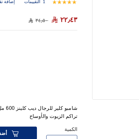
1
التقييمات
إضافة تق
تقييم:
100
100
% of
٢٢٫٤٣
٣٤٫٥٠
شامبو
تراكم الزيوت والأوساخ
الكمية
أضف