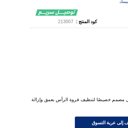
ييمك
كود المنتج :
213007
 كلير للرجال ديب كلينز 600 مل مصمم خصيصًا لتنظيف فروة الرأس بعمق وإزالة
 إلى عربة التسوق