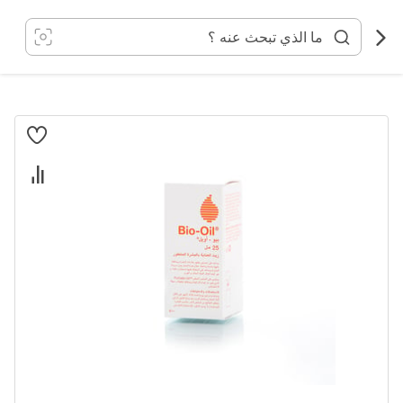
خطي
لى
لمحتوى
انتقل
إلى
النهاية
معرض
الصور