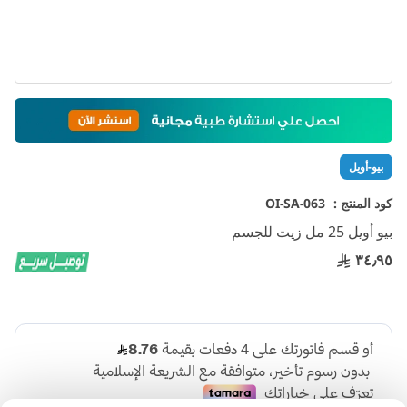
تخطي
إلى
بداية
معرض
بيو-أويل
الصور
كود المنتج :
OI-SA-063
بيو أويل 25 مل زيت للجسم
٣٤٫٩٥