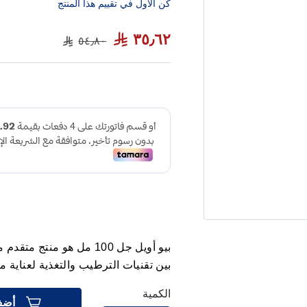
كن الاول في تقييم هذا المنتج
٣٥٫٦٢
٥٤٫٨٠
بيو أويل جل 100 مل هو من
بين تقنيات الترطيب والتغذية لعناية م
الكمية
أضف