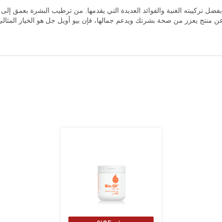
ًا للعناية بالبشرة بفضل تركيبته الغنية والفوائد العديدة التي يقدمها. من ترطيب البشرة
ن عن منتج يعزز من صحة بشرتك ويدعم جمالها، فإن بيو أويل جل هو الخيار المثالي