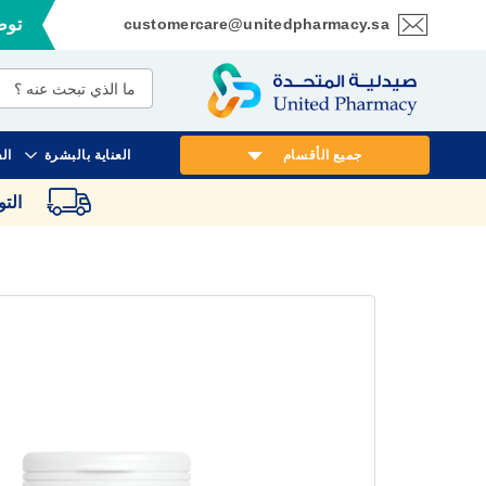
customercare@unitedpharmacy.sa
توصي
تخطي
إلى
المحتوى
جميع الأقسام
العناية بالبشرة
ال
الت
انتقل
إلى
النهاية
معرض
الصور