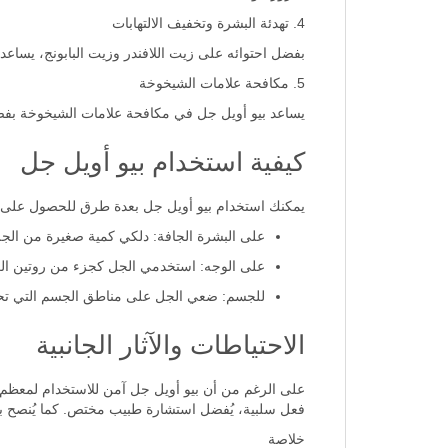
4. تهدئة البشرة وتخفيف الالتهابات
بفضل احتوائه على زيت اللافندر وزيت البابونج، يساعد 
5. مكافحة علامات الشيخوخة
يساعد بيو أويل جل في مكافحة علامات الشيخوخة بفضل احتوائه على فيتامين E، الذي يساهم في تجديد خلايا 
كيفية استخدام بيو أويل جل
يمكنك استخدام بيو أويل جل بعدة طرق للحصول على 
على البشرة الجافة: دلكي كمية صغيرة من الجل
على الوجه: استخدمي الجل كجزء من روتين العن
للجسم: ضعي الجل على مناطق الجسم التي تحت
الاحتياطات والآثار الجانبية
على الرغم من أن بيو أويل جل آمن للاستخدام لمعظم
فعل سلبية، يُفضل استشارة طبيب مختص. كما يُنصح بت
خلاصة