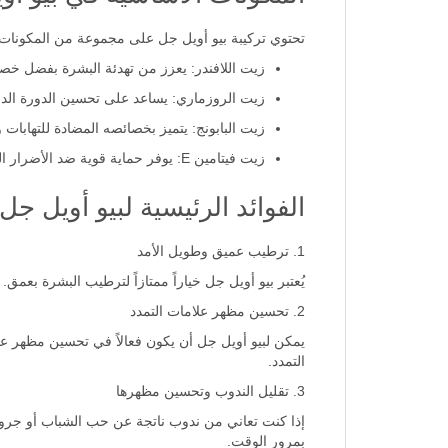
تحتوي تركيبة بيو أويل جل على مجموعة من المكونات 
زيت اللافندر: يعزز من تهدئة البشرة بفضل خصائ
زيت الروزماري: يساعد على تحسين الدورة الدمو
زيت البابونج: يتميز بخصائصه المضادة للتهابات 
زيت فيتامين E: يوفر حماية قوية ضد الأضرار البيئية ويساعد في تجديد خلايا البشرة بفضل خصائصه المضادة للأكسدة.
الفوائد الرئيسية لبيو أويل جل
1. ترطيب عميق وطويل الأمد
يُعتبر بيو أويل جل خياراً ممتازاً لترطيب البشرة بعمق.
2. تحسين مظهر علامات التمدد
يمكن لبيو أويل جل أن يكون فعالاً في تحسين مظهر عل
التمدد.
3. تقليل الندوب وتحسين مظهرها
إذا كنت تعاني من ندوب ناتجة عن حب الشباب أو جروح
بمرور الوقت.