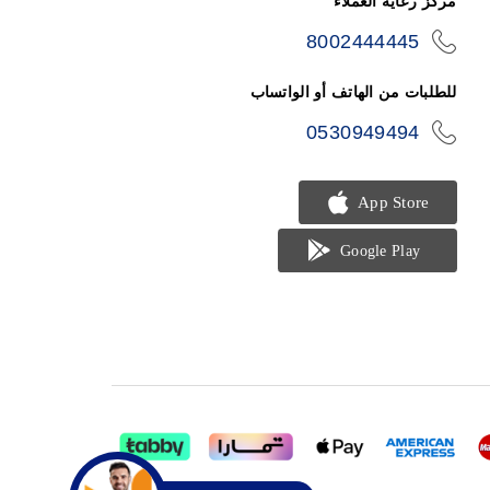
مركز رعاية العملاء
8002444445
icon-
phone
للطلبات من الهاتف أو الواتساب
0530949494
icon-
phone