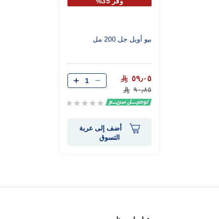
وفر 35%
بيو أويل جل 200 مل
٥٩٫٠٥
٩٠٫٨٥
Rating:
0%
أضف إلى عربة
التسوق