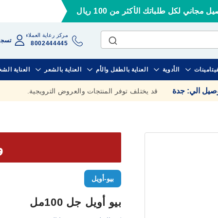
ل مجاني لكل طلباتك الأكثر من 100 ريال
مركز رعاية العملاء
تسجي
8002444445
فيتامينات
الأدوية
العناية بالطفل والأم
العناية بالشعر
العناية الش
وصيل الي
:
جدة
قد يختلف توفر المنتجات والعروض الترويجية.
وف
بيو-أويل
بيو أويل جل 100مل