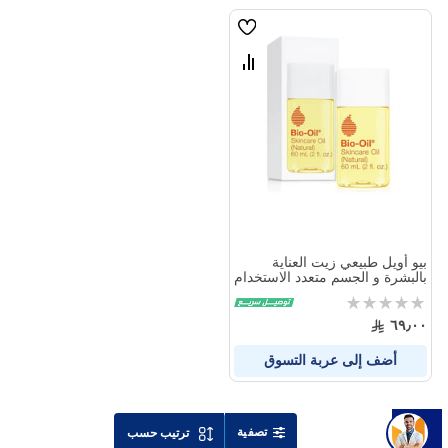
قائمة
الامنيات
قارن
بين
المنتجات
بيو أويل طبيعي زيت العناية
بالبشرة و الجسم متعدد الاستخدام
60 مل
Rating:
0%
٦٩٫٠٠
أضف إلى عربة التسوق
تصفية
ترتيب حسب