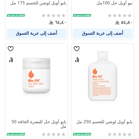
بيو أويل جل 100مل
بايو أويل لوشن للجسم 175 مل
Rating:
Rating:
0%
0%
٦٤٫٤٠
٥٤٫٨٠
أضف إلى عربة التسوق
أضف إلى عربة التسوق
قائمة
قائمة
الامنيات
الامنيا
قارن
قارن
بين
بين
المنتجات
المنتج
بايو أويل لوشن للجسم 250 مل
بايو أويل جل للبشرة الجافة 50
مل
Rating:
Rating:
0%
0%