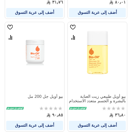
٣١٫٧٦
٨٠٫٠١
أضف إلى عربة التسوق
أضف إلى عربة التسوق
قائمة
قائمة
الامنيات
الامنيا
قارن
قارن
بين
بين
المنتجات
المنتج
بيو أويل طبيعي زيت العناية
بيو أويل جل 200 مل
بالبشرة و الجسم متعدد الاستخدام
25 مل
Rating:
Rating:
0%
0%
٩٠٫٨٥
٣٦٫٨٠
أضف إلى عربة التسوق
أضف إلى عربة التسوق