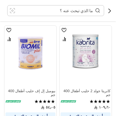
خطي
لى
لمحتوى
قائمة
قائمة
الامنيات
الامنيا
قارن
قارن
بين
بين
المنتجات
المنتج
كابريتا جولد 2 حليب أطفال 400
بيوميل إل إف حليب أطفال 400
جم
جم
تقييم:
تقييم:
100%
100%
٥٤٫٠٥
١٠٩٫٦٠