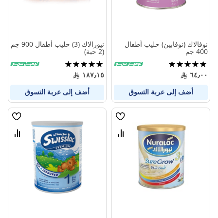
نوفالاك (نوفابين) حليب أطفال
نيورالاك (3) حليب أطفال 900 جم
400 جم
(2 حبة)
تقييم:
تقييم:
100%
100%
١٨٧٫١٥
٦٤٫٠٠
أضف إلى عربة التسوق
أضف إلى عربة التسوق
قائمة
قائمة
الامنيات
الامنيا
قارن
قارن
بين
بين
المنتجات
المنتج