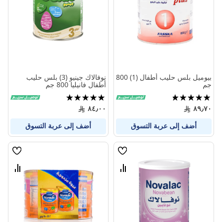
المنتجات
المنتج
بيوميل بلس حليب أطفال (1) 800
نوفالاك جينيو (3) بلس حليب
جم
أطفال فانيليا 800 جم
تقييم:
تقييم:
100%
95%
٨٤٫٠٠
٨٩٫٧٠
أضف إلى عربة التسوق
أضف إلى عربة التسوق
قائمة
قائمة
الامنيات
الامنيا
قارن
قارن
بين
بين
المنتجات
المنتج