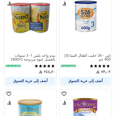
الامنيات
الامنيا
قارن
قارن
بين
بين
المنتجات
المنتج
إس - 26 حليب أطفال التيما (3)
نيدو واحد بلس 1- 3 سنوات
400 جم
بالعسل عبوة مزدوجة 2×1800
جم
تقييم:
تقييم:
100%
100%
٢٤٤٫٢٠
٧٣٫٠٢
أضف إلى عربة التسوق
أضف إلى عربة التسوق
قائمة
قائمة
الامنيات
الامنيا
قارن
قارن
بين
بين
المنتجات
المنتج