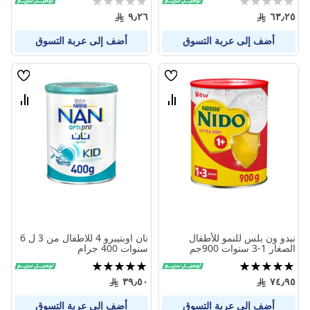
0%
0%
٩٫٢٦
٦٣٫٢٥
أضف إلى عربة التسوق
أضف إلى عربة التسوق
قائمة
قائمة
الامنيات
الامنيا
قارن
قارن
بين
بين
المنتجات
المنتج
نيدو ون بلس للنمو للأطفال
نان اوبتيبرو 4 للاطفال من 3 ل 6
الصغار 1-3 سنوات 900جم
سنوات 400 جرام
تقييم:
تقييم:
100%
97%
٣٩٫٥٠
٧٤٫٩٥
أضف إلى عربة التسوق
أضف إلى عربة التسوق