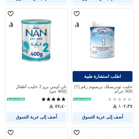
قائمة
قائمة
الامنيات
الامنيا
قارن
قارن
بين
بين
المنتجات
المنتج
اطلب استشارة طبية
حليب نوتريميلك بريميوم رقم (1)
نان أوبتي برو 2 حليب أطفال
900 جرام
(400 جم)
Rating:
تقييم:
100%
0%
٥٧٫٤٠
١٠٢٫٣٥
أضف إلى عربة التسوق
أضف إلى عربة التسوق
قائمة
قائمة