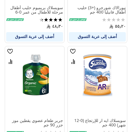
نيورالاك شورجرو (+3) حليب
سويسلاك بريميوم حليب أطفال
أطفال فانيليا 400 جم
مرحلة للأطفال من عمر 0-6
شهور 400 جم
Rating:
تقييم:
87%
0%
٤٨٫٣٠
٥٥٫٢٠
أضف إلى عربة التسوق
أضف إلى عربة التسوق
قائمة
قائمة
الامنيات
الامنيا
قارن
قارن
بين
بين
المنتجات
المنتج
سويسلاك ايه ار للإرتجاع (0-12
جربر طعام عضوي يقطين موز
شهر) 400 جم
جزر 90 جم
Rating:
Rating: