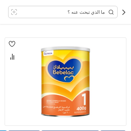
خطي
لى
لمحتوى
انتقل
إلى
النهاية
معرض
الصور