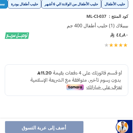
تخطي
بيبي
حليب الأطفال
حليب الأطفال من الولادة الي 6 أشهر
حليب أطفال بودرة
إلى
بداية
كود المنتج :
ML-CI-037
معرض
بيبيلاك (1) حليب أطفال 400 جم
الصور
٤٤٫٨٠
تقييم:
100
90
% of
أضف إلى عربة التسوق
الرضاعة الطبيعية هي الأفضل للأطفال الرضع، واتباع نظام غذائي