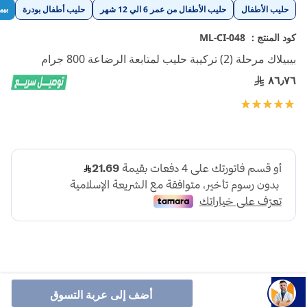
تخطي
بيب
حليب الأطفال
حليب الأطفال من عمر 6 الي 12 شهر
حليب أطفال بودرة
إلى
بداية
كود المنتج :
ML-CI-048
معرض
بيبيلاك مرحلة (2) تركيبة حليب لمتابعة الرضاعة 800 جرام
الصور
٨٦٫٧٦
تقييم:
100
100
% of
أضف إلى عربة التسوق
بيبيلاك مرحلة (2) هي تركيبة حليب مصممة خصيصًا لتلبية