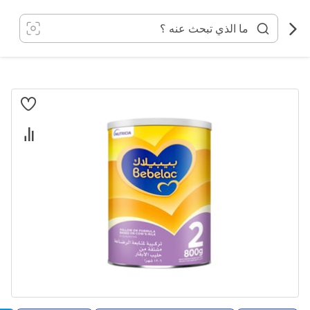
خطي
لى
لمحتوى
انتقل
إلى
النهاية
معرض
الصور