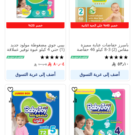
خصم 40% علي الحبة الثانية
خصم 20%
بامبرز حفاضات عناية مميزة
بيبي جوي مضغوطة مولود جديد
مقاس (2) 3-8 كيلو 46 حفاضة
(1) حتي 4 كيلو عبوة توفير عملاقة
108 حفاض
تقييم:
تقييم:
97%
100%
٨٠٫٠٤
٥٣٫١٠
١٠٠٫٠٥
أضف إلى عربة التسوق
أضف إلى عربة التسوق
قائمة
قائمة
الامنيات
الامنيا
قارن
قارن
بين
بين
المنتجات
المنتج