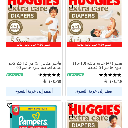
الامنيات
الامنيا
قارن
قارن
بين
بين
المنتجات
المنتج
خصم 50% علي الحبة الثانية
خصم 50% علي الحبة الثانية
هجيز (+4) عناية فائقة (10-16)
هاجيز مقاس (5) من 12-22 كجم
عبوة جامبو 64 قطعة
عناية اضافية عبوة جامبو 60
حفاضة
تقييم:
تقييم:
90%
100%
١٠٤٫٦٥
١٠٤٫٦٥
أضف إلى عربة التسوق
أضف إلى عربة التسوق
قائمة
قائمة
الامنيات
الامنيا
قارن
قارن
بين
بين