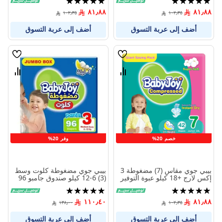
100%
100%
٨١٫٨٨
٨١٫٨٨
١٠٢٫٣٥
١٠٢٫٣٥
أضف إلى عربة التسوق
أضف إلى عربة التسوق
قائمة
قائمة
الامنيات
الامنيا
قارن
قارن
بين
بين
المنتجات
المنتج
خصم 20%
وفر 20%
بيبي جوي مقاس (7) مضغوطة 3
بيبي جوي مضغوطة كلوت وسط
إكس لارج +18 كيلو عبوة التوفير
(3) 6-12 كيلو صندوق جامبو 96
الضخمة 42 حفاض
حفاضة
تقييم:
تقييم:
100%
100%
١١٠٫٤٠
٨١٫٨٨
١٣٨٫٠٠
١٠٢٫٣٥
أضف إلى عربة التسوق
أضف إلى عربة التسوق