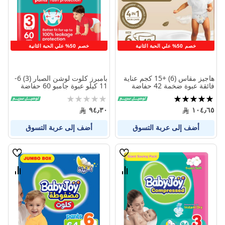
المنتجات
المنتج
خصم 50% علي الحبة الثانية
خصم 50% علي الحبة الثانية
هاجيز مقاس (6) +15 كجم عناية
بامبرز كلوت لوشن الصبار (3) 6-
فائقة عبوة ضخمة 42 حفاضة
11 كيلو عبوة جامبو 60 حفاضة
تقييم:
Rating:
0%
100%
٩٤٫٣٠
١٠٤٫٦٥
أضف إلى عربة التسوق
أضف إلى عربة التسوق
قائمة
قائمة
الامنيات
الامنيا
قارن
قارن
بين
بين
المنتجات
المنتج