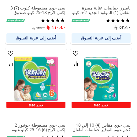
بامبرز حفاضات عناية مميزة
بيبي جوي مضغوطة كلوت (7) 3
مقاس (1) المولود الجديد 2-5 كيلو
إكس لارج 18-25 كيلو صندوق
50 حفاضة
جامبو 52 حفاضة
تقييم:
تقييم:
100%
100%
١١٠٫٤٠
٥٣٫١٠
١٣٨٫٠٠
أضف إلى عربة التسوق
أضف إلى عربة التسوق
قائمة
قائمة
الامنيات
الامنيا
قارن
قارن
بين
بين
المنتجات
المنتج
خصم 20%
خصم 20%
بيبي جوي مقاس (4) 10 إلي 18
بيبي جوي مضغوطة جونيور 2
كجم عبوة التوفير حفاضات أطفال
إكس لارج (6) 16-25 كيلو عبوة
74 قطعة
توفير عملاقة 46 حفاض
تقييم:
تقييم: