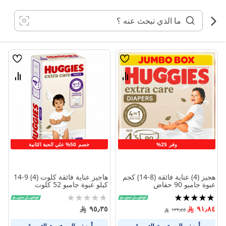
خطي
لى
لمحتوى
قائمة
قائمة
الامنيات
الامنيا
قارن
قارن
بين
بين
المنتجات
المنتج
وفر 25%
خصم 50% علي الحبة الثانية
هجيز (4) عناية فائقة (8-14) كجم
هاجيز عناية فائقة كلوت (4) 9-14
عبوة جامبو 90 حفاض
كيلو عبوة جامبو 52 كلوت
تقييم:
Rating:
0%
98%
٩٥٫٣٥
٩١٫٨٤
١٢٢٫٤٥