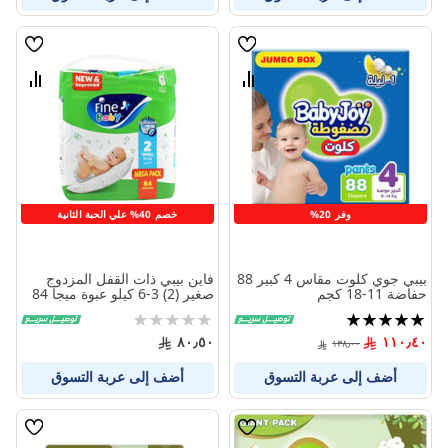
قائمة
قائمة
الامنيات
الامنيا
قارن
قارن
بين
بين
المنتجات
المنتج
وفر 20%
خصم 40% علي الحبة الثانية
بيبي جوي كلوت مقاس 4 كبير 88
فاين بيبي ذات القفل المزدوج
حفاضة 11-18 كجم
صغير (2) 3-6 كيلو عبوة ميجا 84
حفاض
تقييم:
Rating:
0%
100%
٨٠٫٥٠
١١٠٫٤٠
١٣٨٫٠٠
أضف إلى عربة التسوق
أضف إلى عربة التسوق
قائمة
قائمة