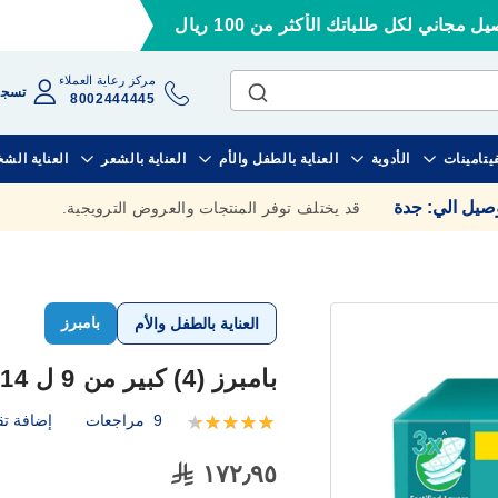
ل مجاني لكل طلباتك الأكثر من 100 ريال
مركز رعاية العملاء
تسجي
8002444445
فيتامينات
الأدوية
العناية بالطفل والأم
العناية بالشعر
العناية الش
وصيل الي
:
جدة
قد يختلف توفر المنتجات والعروض الترويجية.
بامبرز
العناية بالطفل والأم
بامبرز (4) كبير من 9 ل 14 كيلو الصندوق الضخم 120 حفاضة
9
مراجعات
إضافة تق
تقييم:
100
93
% of
١٧٢٫٩٥