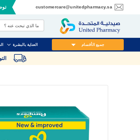
customercare@unitedpharmacy.sa
توصي
تخطي
إلى
المحتوى
جميع الأقسام
العناية بالبشرة
ال
الت
انتقل
إلى
النهاية
معرض
الصور