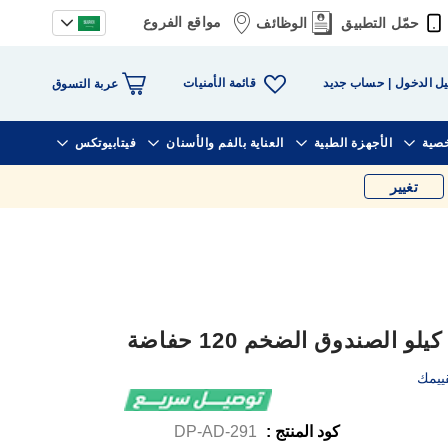
مواقع الفروع
حمّل التطبيق
الوظائف
قائمة الأمنيات
ل الدخول
حساب جديد
عربة التسوق
خصية
الأجهزة الطبية
العناية بالفم والأسنان
فيتابيوتكس
تغيير
ييمك
كود المنتج :
DP-AD-291