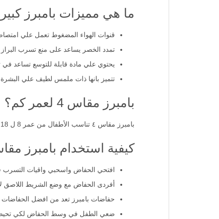
ما هي مميزات بامبرز كبير ح
قنوات الهواء المضغوط تعمل علي امتصاص حتى 4 أكواب م
تمدد الخصر يساعد على منع تسرب البراز 
يحتوي علي مادة قابلة للتوسع تساعد في 
تتميز بانها ذات ملمس لطيف علي البشرة.
بامبرز مقاس 4 لعمر كم؟
بامبرز مقاس ٤ تناسب الأطفال من عمر 8 ل 18 شهر
كيفية استخدام بامبرز مقاس 
افتحي الحفاض واسحبي واقيات التسرب 
أفردى الحفاض مع وضع الشريط اللاصق لأعل
حفاضات بامبرز تعد من افضل الحفاضات لل
ضعي الطفل في وسط الحفاض لكي تحيط 