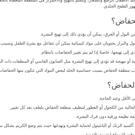
عند الأطفال الرضع والصغار، وتتسم بالتهيج والاحمرار في المنطقة المغطاة بال
هور الطفح الجلدي.
لحفاض؟
 البول أو العرق، يمكن أن يؤدي ذلك إلى تهيج البشرة.
بول والبراز يحتويان على مواد كيميائية يمكن أن تتفاعل مع بشرة الطفل وتسبب ا
لى تهيجها، خاصةً إذا لم يتم تغيير الحفاضات بانتظام.
أو مهيجة قد تؤدي إلى تهيج البشرة مثل الصابون القاسي أو المنظفات ذات الرو
ب منطقة الحفاض بسبب حساسية الجلد لبعض المواد التي تتكون منها الحفاضات 
الحفاض؟
الخالية من الكحول أو العطور لتنظيف منطقة الحفاض بلطف بعد كل تغيير.
فة نظيفة ورقية دون فرك البشرة.
أكسيد الزنك أو البانثينول لحماية البشرة وتهدئتها حيث يتم وضع الكريم بشكل
ت للسماح لبشرته بالتهوية.