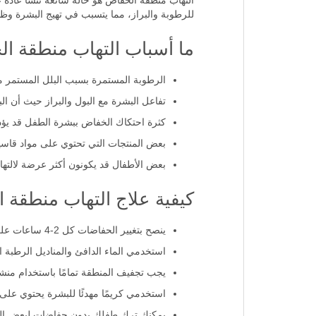
التهاب منطقة الحفاض هو حالة شائعة تنشأ عادةً 
للرطوبة والبراز، مما يتسبب في تهيج البشرة وظ
ما أسباب التهاب منطقة ا
الرطوبة المستمرة بسبب البلل المستمر من
تفاعل البشرة مع البول والبراز حيث أن ال
كثرة احتكاك الخفاض ببشرة الطفل قد يؤدي إ
بعض المنتجات التي تحتوي على مواد قاسية 
بعض الأطفال قد يكونون أكثر عرضة لالتها
كيفية علاج التهاب منطقة 
ينصح بتغيير الحفاضات كل 2-4 ساعات على الأقل وعند الحاجة.
استخدمي الماء الدافئ والمناديل الرطبة 
يجب تجفيف المنطقة تمامًا باستخدام منش
استخدمي كريمًا مهدئًا للبشرة يحتوي على 
يمكنك ترك طفلك بدون حفاضات لبعض الوق