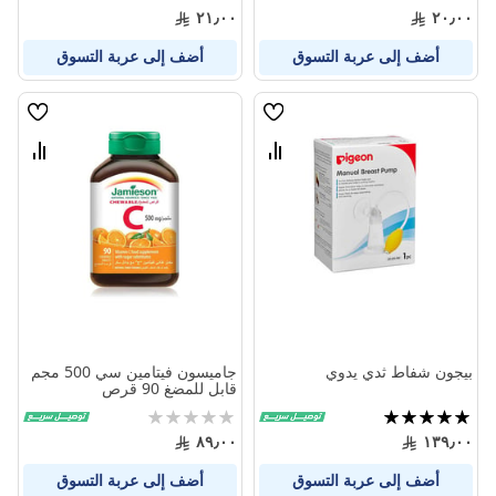
0%
0%
٢١٫٠٠
٢٠٫٠٠
أضف إلى عربة التسوق
أضف إلى عربة التسوق
قائمة
قائمة
الامنيات
الامنيا
قارن
قارن
بين
بين
المنتجات
المنتج
بيجون شفاط ثدي يدوي
جاميسون فيتامين سي 500 مجم
قابل للمضغ 90 قرص
تقييم:
Rating:
0%
100%
٨٩٫٠٠
١٣٩٫٠٠
أضف إلى عربة التسوق
أضف إلى عربة التسوق