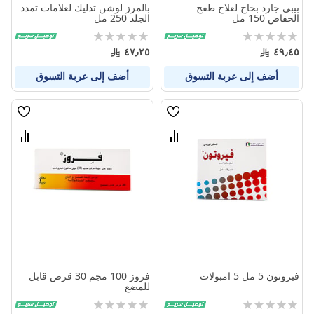
بيبي جارد بخاخ لعلاج طفح
بالمرز لوشن تدليك لعلامات تمدد
الحفاض 150 مل
الجلد 250 مل
Rating:
Rating:
0%
0%
٤٧٫٢٥
٤٩٫٤٥
أضف إلى عربة التسوق
أضف إلى عربة التسوق
قائمة
قائمة
الامنيات
الامنيا
قارن
قارن
بين
بين
المنتجات
المنتج
فيروتون 5 مل 5 امبولات
فروز 100 مجم 30 قرص قابل
للمضغ
Rating:
Rating: