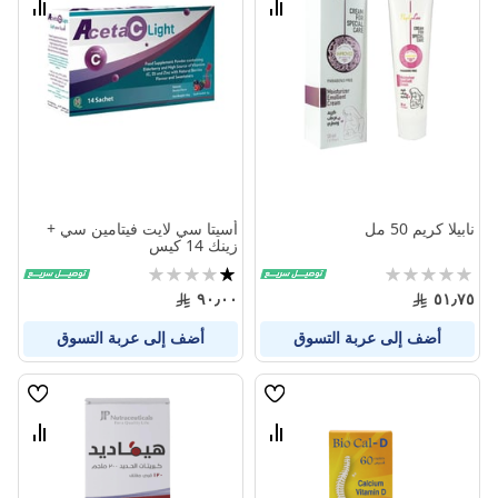
قارن
قارن
بين
بين
المنتجات
المنتج
نابيلا كريم 50 مل
أسيتا سي لايت فيتامين سي +
زينك 14 كيس
Rating:
تقييم:
20%
0%
٩٠٫٠٠
٥١٫٧٥
أضف إلى عربة التسوق
أضف إلى عربة التسوق
قائمة
قائمة
الامنيات
الامنيا
قارن
قارن
بين
بين
المنتجات
المنتج