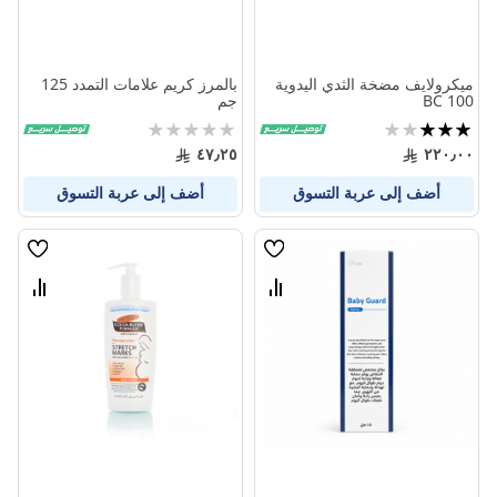
ميكرولايف مضخة الثدي اليدوية
بالمرز كريم علامات التمدد 125
BC 100
جم
تقييم:
Rating:
0%
60%
٤٧٫٢٥
٢٢٠٫٠٠
أضف إلى عربة التسوق
أضف إلى عربة التسوق
قائمة
قائمة
الامنيات
الامنيا
قارن
قارن
بين
بين
المنتجات
المنتج