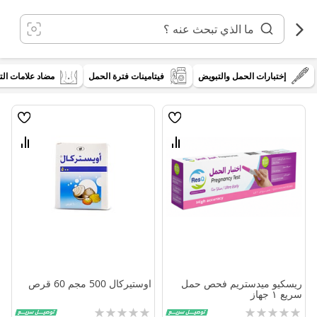
خطي
لى
لمحتوى
إختبارات الحمل والتبويض
فيتامينات فترة الحمل
مضاد علامات التم
قائمة
قائمة
الامنيات
الامنيا
قارن
قارن
بين
بين
المنتجات
المنتج
ريسكيو ميدستريم فحص حمل
اوستيركال 500 مجم 60 قرص
سريع ١ جهاز
Rating:
Rating: