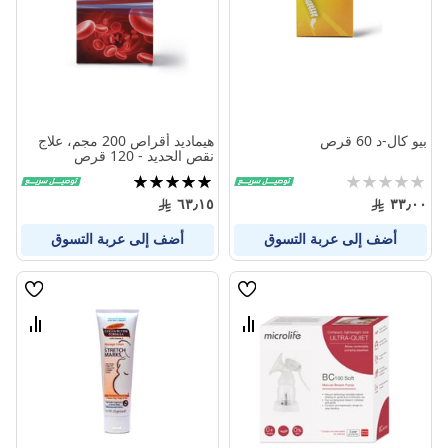
بيو كال-د 60 قرص
هيماديد أقراص 200 مجم، علاج
نقص الحديد - 120 قرص
Rating:
تقييم:
100%
0%
٦٣٫١٥
٣٣٫٠٠
أضف إلى عربة التسوق
أضف إلى عربة التسوق
قائمة
قائمة
الامنيات
الامنيا
قارن
قارن
بين
بين
المنتجات
المنتج