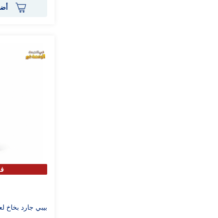
أضف
فقط
بيبي جارد بخاخ لعلا