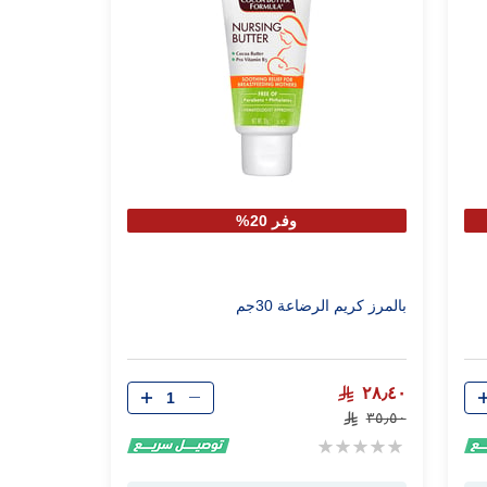
وفر 20%
بالمرز كريم الرضاعة 30جم
الكمية
٢٨٫٤٠
٣٥٫٥٠
Rating:
0%