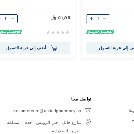
الكمية
الكمية
٥١٫٧٥
Rating:
0%
 إلى عربة التسوق
أضف إلى عربة التسوق
تواصل معنا
وعا
customercare@unitedpharmacy.sa
icon-
email
م
شارع حائل - حي الرويس - جدة - المملكة
العربية السعودية