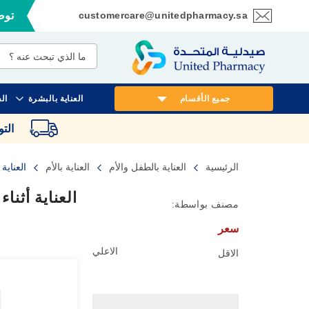
customercare@unitedpharmacy.sa
توصي
تخطي
إلى
المحتوى
جميع الأقسام
العناية بالبشرة
ال
الت
الرئيسية
العناية بالطفل والأم
العناية بالأم
العناية 
العناية أثناء
مصنف بواسطة:
سعر
الاعلي
الاقل