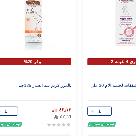
 بقيمة 2
وفر 20%
ت لحلمة الأم 30 ملل
بالمرز كريم شد الصدر 125جم
الكمية
الكمية
٤٢٫١٣
٥٢٫٦٦
Rating:
0%