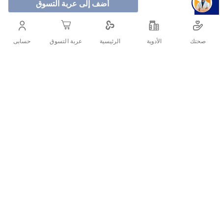
أضف إلى عربة التسوق
:وصف المنتج
كريم بالمرز لشد الصدر يحتوي على تركيبة خاصة من زبدة
صحتك
الأدوية
حسابى
الرئيسية
عربة التسوق
الكاكاو النقية وزبدة الشيا و فيتامين ه
أنشرها :
التفاصيل
.كريم يشد الجلد المحيط بمنطقة الصدر ويحسن لونه
كما يحتوي على الكولاجين والإيلاستين مع المكونات الاخرى لتساعد على
دعم البشرة حول منطقة الصدرلزيادة المرونه والثبات ويضفي مظهر
متناغم لمنطقة الصدر
كما يعمل على شد الصدر بعد الحمل وفقدان الوزن
تعمل هذه التركيبة الفريدة على نعومة البشرة وزيادة ترطيبها مثل الجل