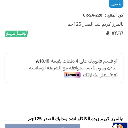
تخطي
بالمرز
إلى
بداية
كود المنتج :
CR-SA-220
معرض
بالمرز كريم شد الصدر 125جم
الصور
٥٢٫٦٦
:بالمرز كريم زبدة الكاكاو لشد وتدليك الصدر 125جم