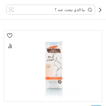
خطي
لى
لمحتوى
انتقل
إلى
النهاية
معرض
الصور