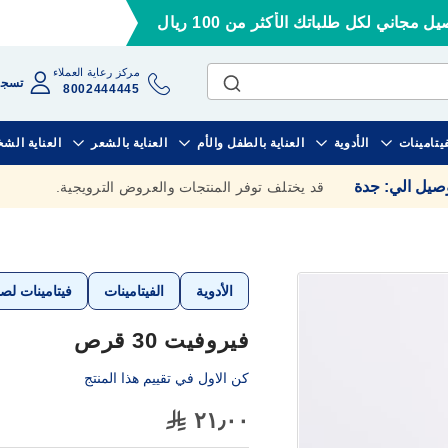
ل مجاني لكل طلباتك الأكثر من 100 ريال
مركز رعاية العملاء
تسجي
8002444445
فيتامينات
الأدوية
العناية بالطفل والأم
العناية بالشعر
العناية الش
وصيل الي
:
جدة
قد يختلف توفر المنتجات والعروض الترويجية.
الأدوية
الفيتامينات
فيتامينات لص
فيروفيت 30 قرص
كن الاول في تقييم هذا المنتج
٢١٫٠٠