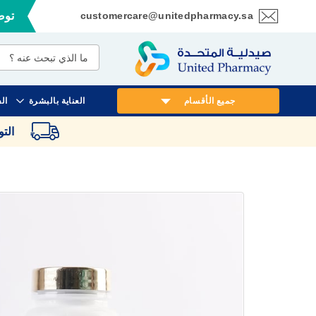
customercare@unitedpharmacy.sa
توصي
تخطي
إلى
المحتوى
جميع الأقسام
العناية بالبشرة
ال
الت
انتقل
إلى
النهاية
معرض
الصور