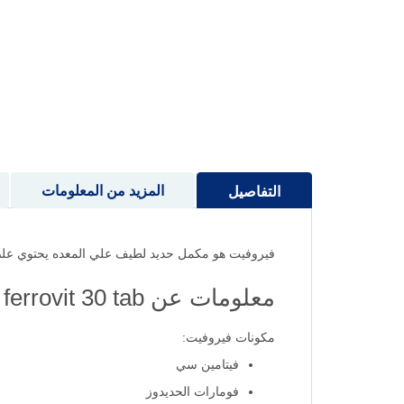
إلى
بداية
معرض
الصور
المزيد من المعلومات
التفاصيل
فيروفيت هو مكمل حديد لطيف علي المعده يحتوي علىحم
معلومات عن ferrovit 30 tab
مكونات فيروفيت:
فيتامين سي
فومارات الحديدوز