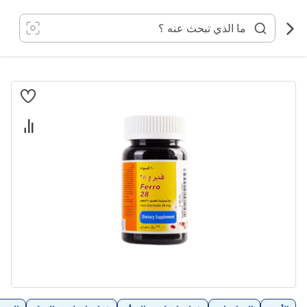
خطي
لى
لمحتوى
انتقل
إلى
النهاية
معرض
الصور
تخطي