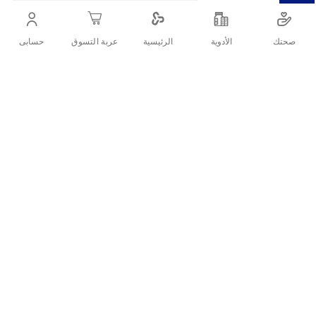
وأمراض سوء التغذية والنباتيين
صحتك
الأدوية
حسابى
الرئيسية
عربة التسوق
أنشرها :
التفاصيل
وصف المنتج:
مكمل غذائي لطيف علي المعده وهو مصمم لتزويد الجسم
بالكمية المناسبة من الحديد دون أن يسبب تهيجًا للمعدة.
الاستخدامات:
يعالج فقر الدم الناجم عن نقص الحديد.
مدعم لصحة المرأة أثناء الحمل.